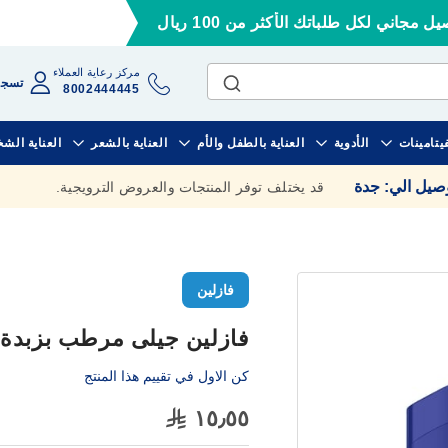
ل مجاني لكل طلباتك الأكثر من 100 ريال
مركز رعاية العملاء
تسجي
8002444445
فيتامينات
الأدوية
العناية بالطفل والأم
العناية بالشعر
العناية الش
وصيل الي
:
جدة
قد يختلف توفر المنتجات والعروض الترويجية.
فازلين
فازلين جيلى مرطب بزبدة الكاكا
كن الاول في تقييم هذا المنتج
١٥٫٥٥