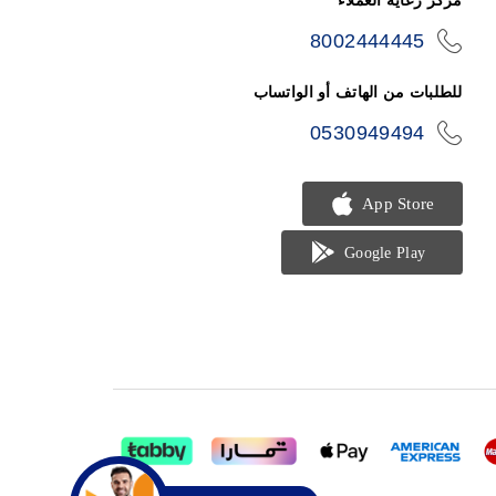
مركز رعاية العملاء
8002444445
icon-
phone
للطلبات من الهاتف أو الواتساب
0530949494
icon-
phone