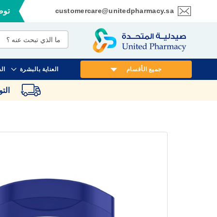
customercare@unitedpharmacy.sa
توصي
تخطي
إلى
المحتوى
جميع الأقسام
العناية بالبشرة
ال
الت
انتقل
إلى
النهاية
معرض
الصور