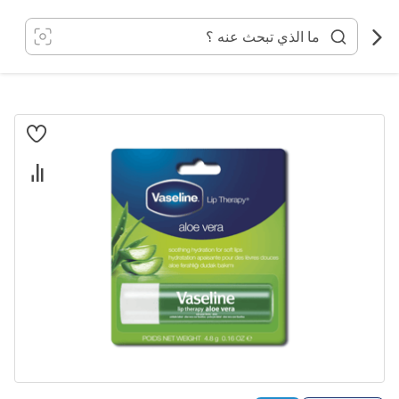
خطي
لى
لمحتوى
انتقل
إلى
النهاية
معرض
الصور