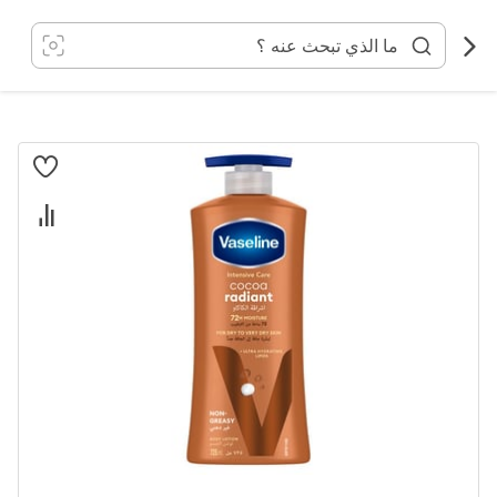
خطي
لى
لمحتوى
انتقل
إلى
النهاية
معرض
الصور