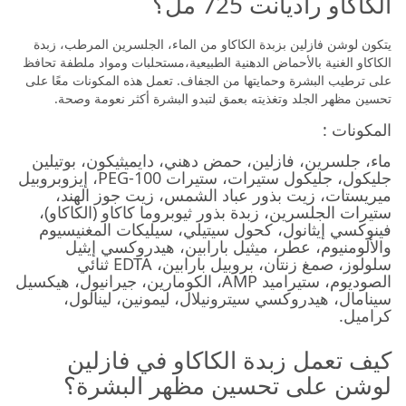
الكاكاو راديانت 725 مل؟
يتكون لوشن فازلين بزبدة الكاكاو من الماء، الجلسرين المرطب، زبدة
الكاكاو الغنية بالأحماض الدهنية الطبيعية،مستحلبات ومواد ملطفة تحافظ
على ترطيب البشرة وحمايتها من الجفاف. تعمل هذه المكونات معًا على
تحسين مظهر الجلد وتغذيته بعمق لتبدو البشرة أكثر نعومة وصحة.
المكونات :
ماء، جلسرين، فازلين، حمض دهني، دايميثيكون، بوتيلين
جليكول، جليكول ستيرات، ستيرات PEG-100، إيزوبروبيل
ميريستات، زيت بذور عباد الشمس، زيت جوز الهند،
ستيرات الجلسرين، زبدة بذور ثيوبروما كاكاو (الكاكاو)،
فينوكسي إيثانول، كحول سيتيلي، سيليكات المغنيسيوم
والألومنيوم، عطر، ميثيل بارابين، هيدروكسي إيثيل
سلولوز، صمغ زنتان، بروبيل بارابين، EDTA ثنائي
الصوديوم، ستيراميد AMP، الكومارين، جيرانيول، هيكسيل
سينامال، هيدروكسي سيترونيلال، ليمونين، لينالول،
كراميل.
كيف تعمل زبدة الكاكاو في فازلين
لوشن على تحسين مظهر البشرة؟