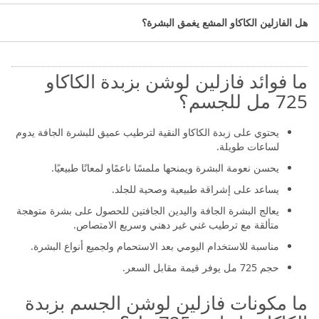
على الرطوبة. يتميز بقوة الترطيب ليمنع البشرة من الجفاف وبقوة
ترطيب عالية تدوم لوقت طويل.مناسب لجميع أنواع البشرة ومثالي
هل الفازلين الكاكاو المشع يغمق البشرة؟
للبشرة الجافة في ترطيبها.بفضل حجمه الكبير 725 مل يمكنك الحصول
على ترطيب طويل الأمد واستخدام اقتصادي يوميًا.
ما فوائد فازلين لوشن بزبدة الكاكاو
725 مل للجسم؟
يحتوي على زبدة الكاكاو النقية لترطيب عميق للبشرة الجافة يدوم
لساعات طويلة.
يحسن نعومة البشرة ويمنحها ملمسًا ناعمًاو لمعانًا طبيعيًا.
يساعد على إشراقة طبيعية وصحية للجلد.
يعالج البشرة الجافة واليدين الجافتين للحصول على بشرة متوهجة
متألقة مع ترطيب غني غير دهني وسريع الامتصاص.
مناسبة للاستخدام اليومي بعد الاستحمام ولجميع أنواع البشرة.
حجم 725 مل يوفر قيمة مقابل السعر.
ما مكونات فازلين لوشن الجسم بزبدة