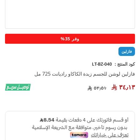
تخطي
وفر 35%
إلى
بداية
فازلين
معرض
الصور
كود المنتج :
LT-BZ-040
فازلين لوشن للجسم زبدة الكاكاو راديانت 725 مل
٣٤٫١٣
٥٢٫٥١