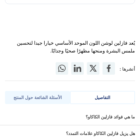
يُعد فازلين لوشن اللون الموحد الأساسي خيارا جيدا لتحسين
ملمس البشرة ومنحها مظهرًا صحيًا وجذابًا.
أنشرها :
التفاصيل
الأسئلة الشائعة حول المنتج
فازلين لوشن الجسم بزبدة الكاكاو راديانت 725 مل هو مرطب عميق
ما هي فوائد فازلين الكاكاو؟
مصمم خصيصًا للبشرة الجافة أو الباهتة، مع تركيبة غنية بزبدة الكاكاو
المغذية التي تمنح البشرة رطوبة عالية ولمعان طبيعي صحي. تركيبته
هل يزيل فازلين الكاكاو علامات التمدد؟
فائقة الترطيب وغير دهنية، ويحتوي على جزيئات فازلين جيلي التي تحافظ