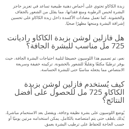
زبدة الكاكاو تحتوي على أحماض دهنية طبيعية تساعد في تعزيز حاجز
البشرة لحبس الرطوبة ومنع فقدانها، مما يقلل من الشعور بالجفاف
والخشونة. كما تعمل مضادات الأكسدة داخل زبدة الكاكاو على تحسين
إشراقة البشرة ومنحها مظهرًا صحيًا.
هل فازلين لوشن بزبدة الكاكاو راديانت
725 مل مناسب للبشرة الجافة؟
نعم، تم تصميم هذا اللوسيون خصيصًا لتلبية احتياجات البشرة الجافة، حيث
يوفر ترطيبًا مكثفًا وتقليلًا للشعور بالخشونة. تركيبته خفيفة وسريعة
الامتصاص مما يجعله مناسبًا حتى للبشرة الحساسة.
كيف يُستخدم فازلين لوشن بزبدة
الكاكاو 725 مل للحصول على أفضل
النتائج؟
يُوضع اللوسيون على بشرة نظيفة وجافة، ويفضل بعد الاستحمام مباشرةً.
يُدلك بلطف حتى يتم امتصاصه بالكامل. يمكن استخدامه مرتين يوميًا أو
حسب الحاجة للحفاظ على ترطيب البشرة بعمق.