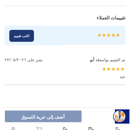
تقييمات العملاء
تقييم:
اكتب تقييم
100
100
% of
تم التقييم بواسطة
أبو
نشر على
٢٣/٠٥/٢٠٢٦
100%
جيد
أضف إلى عربة التسوق