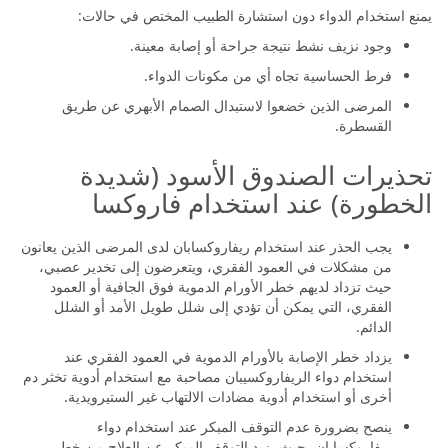
يمنع استخدام الدواء دون استشارة الطبيب المختص في حالات:
وجود نزيف نشط نتيجة جراحة أو إصابة معينة.
فرط الحساسية تجاه أي من مكونات الدواء.
المرضى الذين خضعوا لاستبدال الصمام الأبهري عن طريق
القسطرة.
تحذيرات الصندوق الأسود (شديدة
الخطورة) عند استخدام فاروكسا
يجب الحذر عند استخدام ريفاروكسابان لدى المرضى الذين يعانون
من مشكلات في العمود الفقري، ويتعرضون إلى تخدير عصبي،
حيث تزداد لديهم خطر الأورام الدموية فوق الجافية أو العمود
الفقري، التي يمكن أن تؤدي إلى شلل طويل الأمد أو الشلل
الدائم.
يزداد خطر الإصابة بالأورام الدموية في العمود الفقري عند
استخدام دواء الريفاروكسيبان مصاحبة مع استخدام أدوية تخثر دم
أخرى أو استخدام أدوية مضادات الالتهاب غير الستيرويدية.
ينصح بضرورة عدم التوقف المبكر عند استخدام دواء
ريفاروكسابان، حيث يزيد التوقف المبكر عن العلاج من خطر