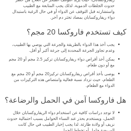
حدوث الجلطات الدموية. لذلك يجب المتابعة مع الطبيب
واستشارته قبل التوقف عن الدواء أو في حال الرغبة باستبدال
دواء ريفاروكسابان بمضاد تخثر دم آخر.
كيف تستخدم فاروكسا 20 مجم؟
يجب أخذ هذا الدواء بالطريقة والجرعة التي يوصي بها الطبيب،
وعدم تجاوز الجرعة المحددة إلى جرعة أكبر أو أقل.
يمكن أخذ أقراص دواء ريفاروكسابان تركيز 2.5 مجم أو 20 مجم
مع أو دون طعام.
يوصى بأخذ أقراص ريفاروكسابان تركيز20 مجم أو 20 مجم مع
الطعام، حيث تزداد نسبة فعالية وامتصاص هذه التركيزات من
الدواء مع الطعام.
هل فاروكسا آمن في الحمل والرضاعة؟
لا توجد دراسات كافية عن استخدام دواء الريفاروكسابان خلال
الحمل، ويستخدم بحذر عند النساء الحوامل بسبب احتمالية حدوث
نزيف أو ولادة طارئة. لذا يجب إخبار الطبيب في حال كانت
المريضة حامل أو تخطط للحمل.