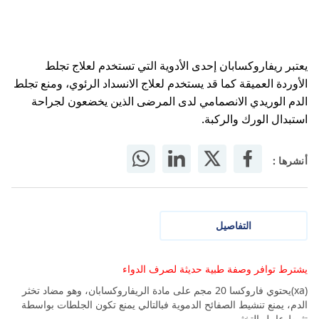
يعتبر ريفاروكسابان إحدى الأدوية التي تستخدم لعلاج تجلط
الأوردة العميقة كما قد يستخدم لعلاج الانسداد الرئوي، ومنع تجلط
الدم الوريدي الانصمامي لدى المرضى الذين يخضعون لجراحة
استبدال الورك والركبة.
أنشرها :
التفاصيل
يشترط توافر وصفة طبية حديثة لصرف الدواء
(xa)يحتوي فاروكسا 20 مجم على مادة الريفاروكسابان، وهو مضاد تخثر
الدم، يمنع تنشيط الصفائح الدموية فبالتالي يمنع تكون الجلطات بواسطة
تثبيط عامل التخثر.