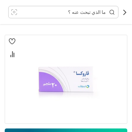
خطي
لى
لمحتوى
انتقل
إلى
النهاية
معرض
الصور
تخطي