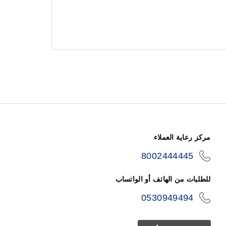
مركز رعاية العملاء
8002444445
icon-
phone
للطلبات من الهاتف أو الواتساب
0530949494
icon-
phone