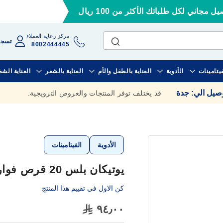
ل مجاني لكل طلباتك الأكثر من 100 ريال
مركز رعاية العملاء
تسجي
8002444445
فيتامينات
الأدوية
العناية بالطفل والأم
العناية بالشعر
العناية الش
وصيل الي
:
جدة
قد يختلف توفر المنتجات والعروض الترويجية.
الأدوية
الفيتامينات
يوتيكان بلس 20 قرص فوار
كن الاول في تقييم هذا المنتج
٩٤٫٠٠