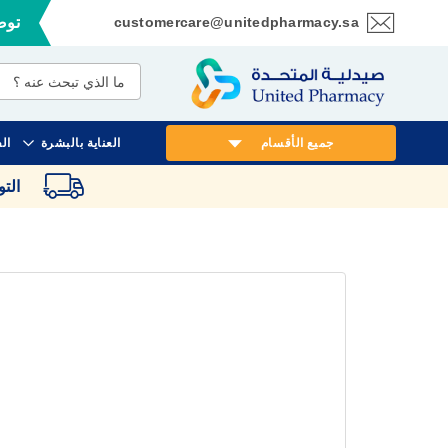
customercare@unitedpharmacy.sa
توصي
تخطي
إلى
المحتوى
جميع الأقسام
العناية بالبشرة
ال
الت
انتقل
إلى
النهاية
معرض
الصور