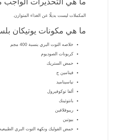
ما هي التحذيرات الواجب م
المكملات ليست بديلًا عن الغذاء المتوازن.
ما هي مكونات يوتيكان بل
خلاصه التوت البري بنسبة 400 مجم
كربونات الصوديوم
حمض الستريك
فيتامين ج
نياسيناميد
ألفا توكوفيرول
بانتوثينك
ريبوفلافين
بيوتين
حمض الفوليك ونكهة التوت البري الطبيعيه