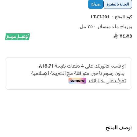
تخطي
يورياج
العناية بالبشرة
إلى
بداية
كود المنتج :
LT-CI-201
معرض
يورياج ماء ميسلار ٢٥٠ مل
الصور
٧٤٫٧٥
:وصف المنتج