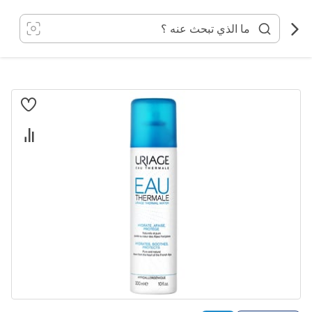
خطي
لى
لمحتوى
انتقل
إلى
النهاية
معرض
الصور