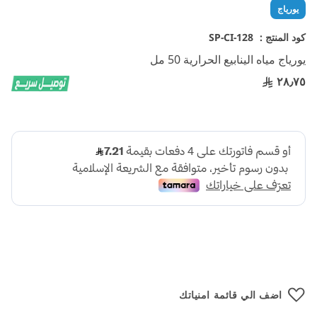
تخطي
يورياج
إلى
بداية
كود المنتج :
SP-CI-128
معرض
يورياج مياه الينابيع الحرارية 50 مل
الصور
٢٨٫٧٥
اضف الي قائمة امنياتك