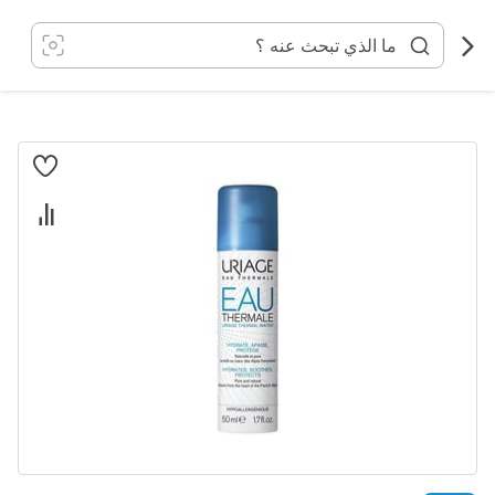
خطي
لى
لمحتوى
انتقل
إلى
النهاية
معرض
الصور