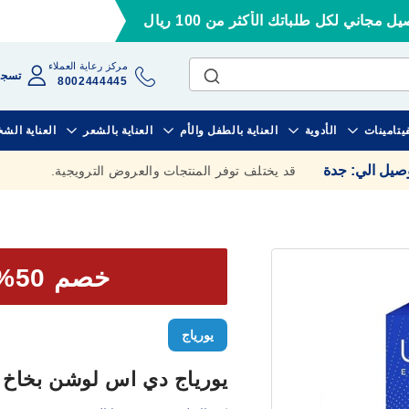
ل مجاني لكل طلباتك الأكثر من 100 ريال
مركز رعاية العملاء
تسجي
8002444445
فيتامينات
الأدوية
العناية بالطفل والأم
العناية بالشعر
العناية الش
وصيل الي
:
جدة
قد يختلف توفر المنتجات والعروض الترويجية.
خصم 50% علي الحبة الثانية
يورياج
يورياج دي اس لوشن بخاخ 100 مل