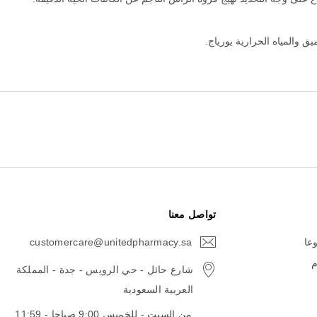
ق والمياه الحرارية يورياج.
تواصل معنا
وعا
customercare@unitedpharmacy.sa
icon-
email
م
شارع حائل - حي الرويس - جدة - المملكة
العربية السعودية
من السبت - للخميس 9:00 صباحا - 11:59