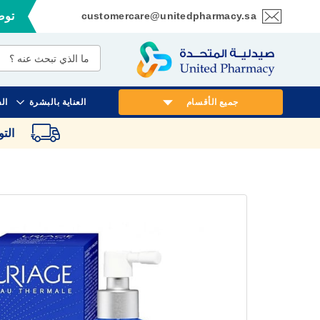
customercare@unitedpharmacy.sa
توصي
تخطي
إلى
المحتوى
جميع الأقسام
العناية بالبشرة
ال
الت
انتقل
إلى
النهاية
معرض
الصور