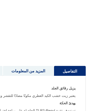
إلى
بداية
معرض
الصور
المزيد من المعلومات
التفاصيل
يزيل رقائق الجلد
يعتبر زيت خشب الكيد العطري مكونًا مضادًا للتقشر وينظ
يهدئ الحكة
تستهدف تقنية TLR2-Regul الحاصلة على براءة اختراع على وجه التحديد تهيج فروة الرأس الناجم عن الكائنات الحية الدقيقة.