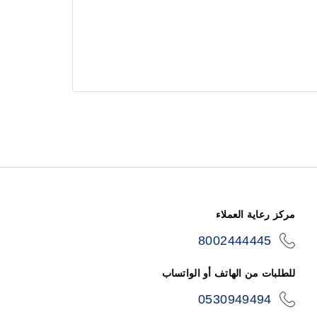
مركز رعاية العملاء
8002444445
icon-
phone
للطلبات من الهاتف أو الواتساب
0530949494
icon-
phone