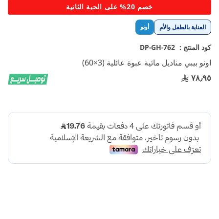
تخطي
خصم 20% على الحبة الثانية
إلى
بداية
أونو
العناية بالطفل والأم
معرض
الصور
كود المنتج :
DP-GH-762
اونو بيبي مناديل مائية عبوة عائلية (3×60)
٧٨٫٩٥