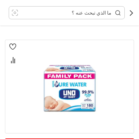
خطي
لى
لمحتوى
انتقل
إلى
النهاية
معرض
الصور