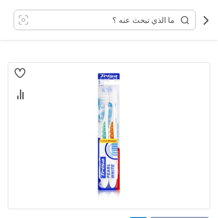
خطي
لى
لمحتوى
انتقل
إلى
النهاية
معرض
الصور