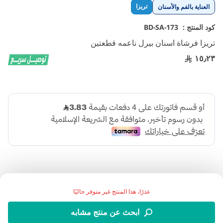
تخطي
تريزا
العناية بالفم والأسنان
إلى
بداية
كود المنتج :
BD-SA-173
معرض
تريزا فرشاة اسنان بيرل ناعمه قطعتين
الصور
١٥٫٢٣
عذرًا، هذا المنتج غير متوفر حاليًا
اضف الي قائمة امنياتك
ابحث عن منتج مشابه