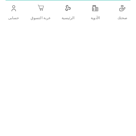
التفاصيل
صحتك
الأدوية
حسابى
الرئيسية
عربة التسوق
للعنايه اليوميه والحفاظ على نظافة الفم
تقييمات العملاء
اكتب تقييم