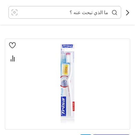
خطي
لى
لمحتوى
انتقل
إلى
النهاية
معرض
الصور