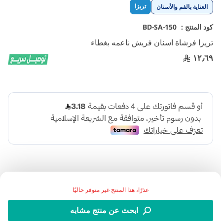
تخطي
تريزا
العناية بالفم والأسنان
إلى
بداية
كود المنتج :
BD-SA-150
معرض
تريزا فرشاة اسنان فريش ناعمه بغطاء
الصور
١٢٫٦٩
عذرًا، هذا المنتج غير متوفر حاليًا
اضف الي قائمة امنياتك
ابحث عن منتج مشابه