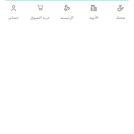
التفاصيل
صحتك
الأدوية
حسابى
الرئيسية
عربة التسوق
للعنايه اليوميه والحفاظ على نظافة الفم بالاضافه الى غطاء لحماية
الفرشاه
تقييمات العملاء
اكتب تقييم