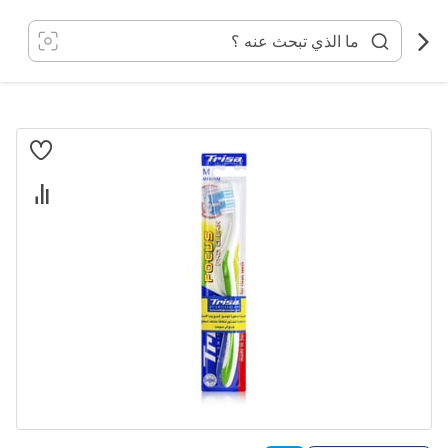
خطي
لى
لمحتوى
انتقل
إلى
النهاية
معرض
الصور