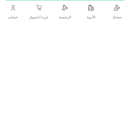
التفاصيل
صحتك
الأدوية
حسابى
الرئيسية
عربة التسوق
للعنايه اليوميه والحفاظ على نظافة الفم
تقييمات العملاء
اكتب تقييم