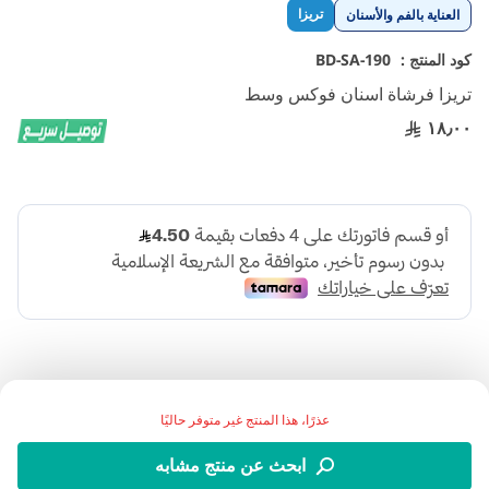
تخطي
تريزا
العناية بالفم والأسنان
إلى
بداية
كود المنتج :
BD-SA-190
معرض
تريزا فرشاة اسنان فوكس وسط
الصور
١٨٫٠٠
عذرًا، هذا المنتج غير متوفر حاليًا
اضف الي قائمة امنياتك
ابحث عن منتج مشابه