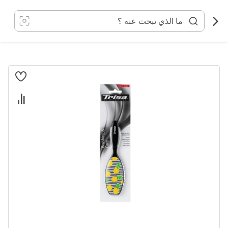
خطي
لى
لمحتوى
انتقل
إلى
النهاية
معرض
الصور