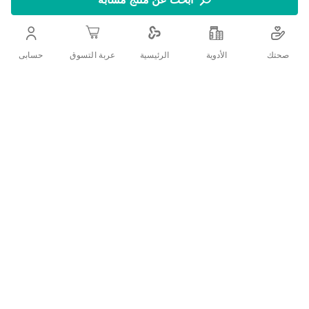
منتج مصمم لاستخدامه في تمويج الشعر بسرعة وزيادة كثافة
صحتك
الأدوية
حسابى
الرئيسية
عربة التسوق
الشعر في الوقت نفسه
اضف الي قائمة امنياتك
التفاصيل
امنحي شعرك مظهراً مرتباً وقومي بفك التشابك باستخدام فرشاة
تصفيف الشعل تريسا هير ستايل بلون أزرق. هذا يساعد الفرشاة على
تمشيط شعرك المتشابك بشكل مريح دون الإضرار بفروة رأسك.
بالإضافة إلى فك التشابك من شعرك، تمنحك هذه الفرشاة المصممة
خصيصاً لمعاناً لشعرك بعد تمشيطه جيداً.
تقييمات العملاء