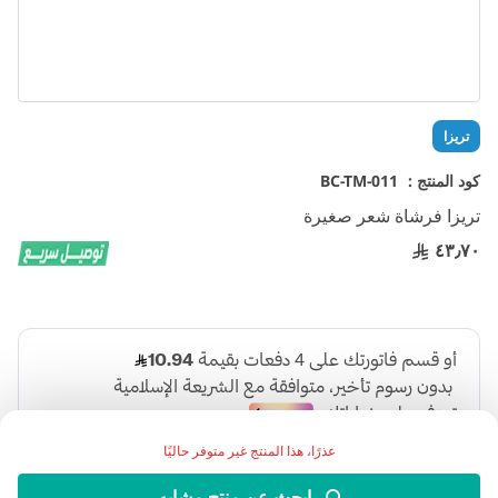
تخطي
تريزا
إلى
بداية
كود المنتج :
BC-TM-011
معرض
تريزا فرشاة شعر صغيرة
الصور
٤٣٫٧٠
عذرًا، هذا المنتج غير متوفر حاليًا
ابحث عن منتج مشابه