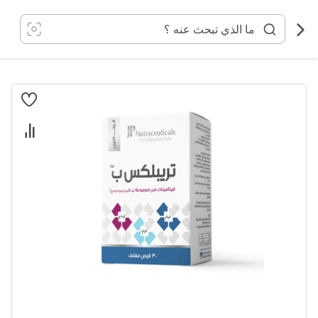
خطي
لى
لمحتوى
انتقل
إلى
النهاية
معرض
الصور