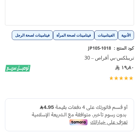
تخطي
الأدوية
الفيتامينات
فيتامينات لصحة المرأة
فيتامينات لصحة الرجل
إلى
بداية
كود المنتج :
1018-JP105
معرض
تريبلكس-بي أقراص – 30
الصور
١٩٫٨٠
تقييم:
100
100
% of