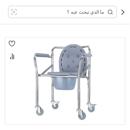
خطي
لى
لمحتوى
انتقل
إلى
النهاية
معرض
الصور