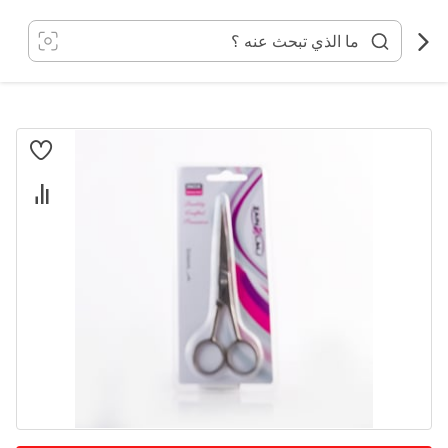
خطي
لى
لمحتوى
انتقل
إلى
النهاية
معرض
الصور