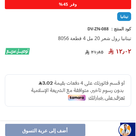
تخطي
وفر 45%
إلى
بداية
تيتانيا
معرض
الصور
كود المنتج :
DV-ZN-088
تيتانيا رول شعر 20 مل 4 قطعة 8056
١٢٫٠٢
٢١٫٨٥
أضف إلى عربة التسوق