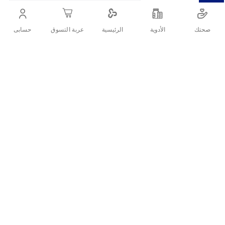
أنشرها :
صحتك
الأدوية
حسابى
الرئيسية
عربة التسوق
التفاصيل
استخدميها للحصول على تموجات شعر جميل وطويل الأمد. بعد وضع بكر
الشعر في شعرك ، جففيه بالهواء أو جففيه بقليل من الحرارة ودعيه يبرد.
بمجرد الانتهاء ، استخدمى مثبت الشعر
تقييمات العملاء
اكتب تقييم