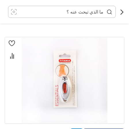
خطي
لى
لمحتوى
انتقل
إلى
النهاية
معرض
الصور