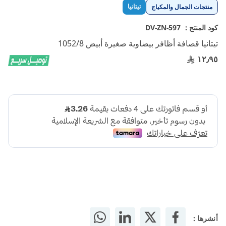
تخطي
تيتانيا
منتجات الجمال والمكياج
إلى
بداية
كود المنتج :
DV-ZN-597
معرض
تيتانيا قصافة أظافر بيضاوية صغيرة أبيض 1052/8
الصور
١٢٫٩٥
أنشرها :