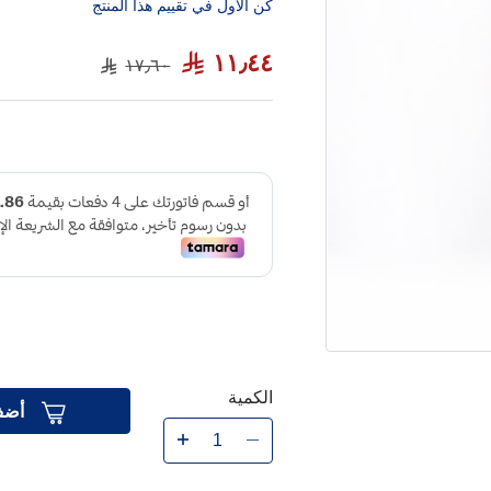
كن الاول في تقييم هذا المنتج
١١٫٤٤
١٧٫٦٠
الكمية
أضف