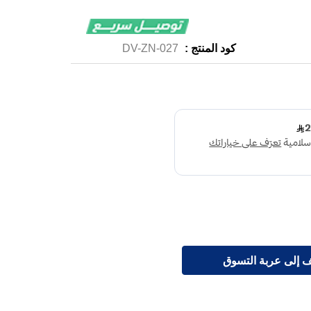
كود المنتج :
DV-ZN-027
 إلى عربة التسوق