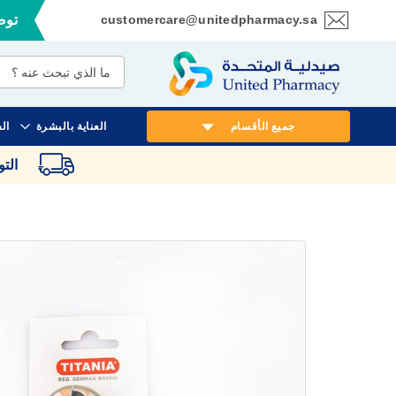
customercare@unitedpharmacy.sa
توصي
تخطي
إلى
المحتوى
جميع الأقسام
العناية بالبشرة
ال
الت
انتقل
إلى
النهاية
معرض
الصور