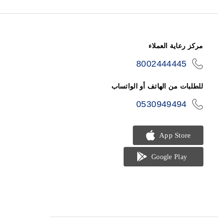
مركز رعاية العملاء
8002444445
icon-
phone
للطلبات من الهاتف أو الواتساب
0530949494
icon-
phone