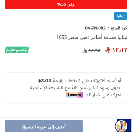
تخطي
وفر 35%
إلى
بداية
تيتانيا
معرض
الصور
كود المنتج :
DV-ZN-082
تيتانيا قصافة أظافر ذهبي صغير 1055
١٢٫١٢
١٨٫٦٥
أضف إلى عربة التسوق