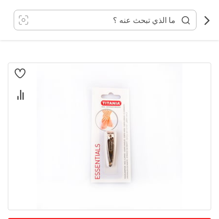
خطي
لى
لمحتوى
انتقل
إلى
النهاية
معرض
الصور