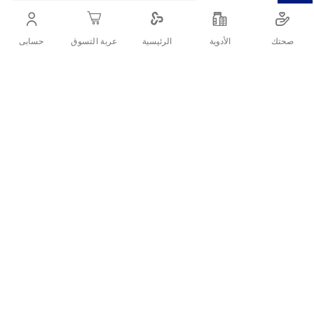
أنشرها :
صحتك
الأدوية
حسابى
الرئيسية
عربة التسوق
التفاصيل
تتميز بصنعها من الفولاذ المقاوم للصدأ المصممة بخبرة بشفرات قوية
وحادة لقطع الأظافر بدقة.
تقييمات العملاء
اكتب تقييم