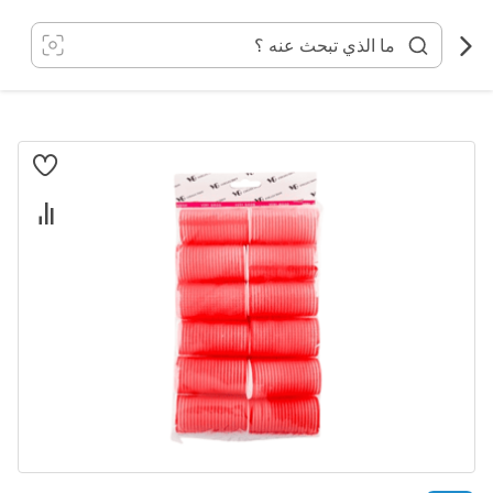
خطي
لى
لمحتوى
انتقل
إلى
النهاية
معرض
الصور