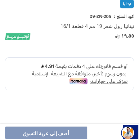
تخطي
تيتانيا
إلى
بداية
كود المنتج :
DV-ZN-205
معرض
تيتانيا رول شعر 19 مم 4 قطعة 16/1
الصور
١٩٫٥٥
أنشرها :
أضف إلى عربة التسوق