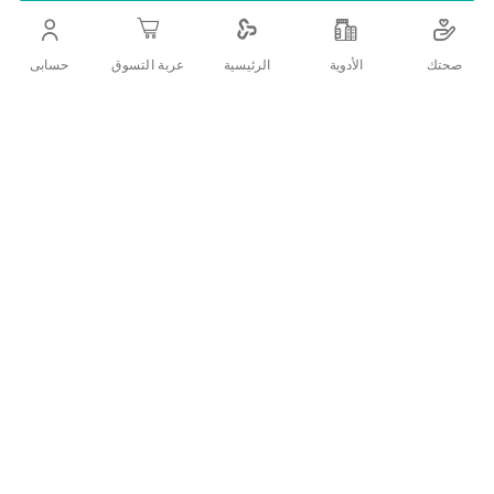
التفاصيل
صحتك
الأدوية
حسابى
الرئيسية
عربة التسوق
الإزالة الاحترافية للبشرة الصلبة والمتشققة للمنزل: يزيل بلطف وفعال
وبأقل جهد ممكن الجلد الجاف. - سهلة وسريعة لتقليل المجهود ، آمنة
الاستخدام ، شكل مريح ، سهل الاستخدام يتضمن لفة دقيقة وخشنة ، 2 ×
بطاريات AA - وحقيبة تخزين عملية (سهلة الحمل) - سهلة التنظيف (فقط
لفرشاة التنظيف)
تقييمات العملاء
اكتب تقييم