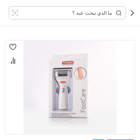
خطي
لى
لمحتوى
انتقل
إلى
النهاية
معرض
الصور