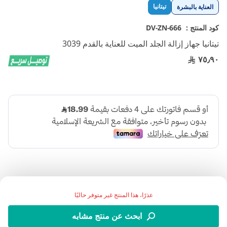
تخطي
تيتانيا
العناية بالبشرة
إلى
بداية
كود المنتج :
DV-ZN-666
معرض
تيتانيا جهاز إزالة الجلد الميت للعناية بالقدم 3039
الصور
٧٥٫٩٠
عذرًا، هذا المنتج غير متوفر حاليًا
اضف الي قائمة امنياتك
ابحث عن منتج مشابه