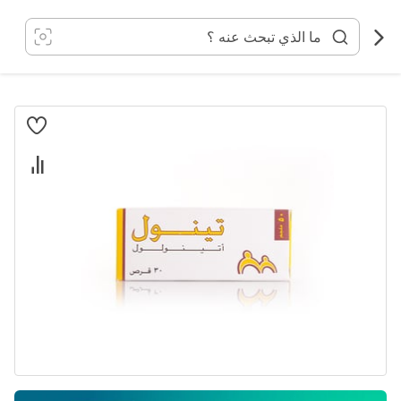
خطي
لى
لمحتوى
انتقل
إلى
النهاية
معرض
الصور
تخطي