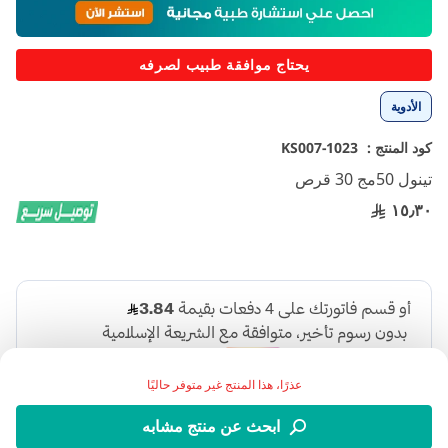
إلى
بداية
معرض
يحتاج موافقة طبيب لصرفه
الصور
الأدوية
كود المنتج :
1023-KS007
تينول 50مج 30 قرص
١٥٫٣٠
عذرًا، هذا المنتج غير متوفر حاليًا
ابحث عن منتج مشابه