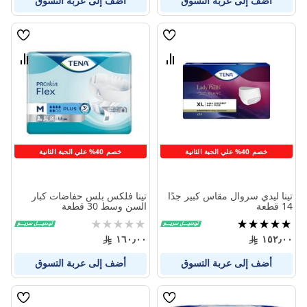
أضف إلى عربة التسوق
أضف إلى عربة التسوق
قائمة
قائمة
الامنيات
الامنيا
قارن
قارن
بين
بين
المنتجات
المنتج
خصم 40% علي الحبة الثانية
خصم 40% علي الحبة الثانية
تينا ليدي سروال مقاس كبير جدًا
تينا فلكس بلس حفاضات كبار
14 قطعة
السن وسط 30 قطعة
تقييم:
Rating:
0%
100%
١٦٠٫٠٠
١٥٢٫٠٠
أضف إلى عربة التسوق
أضف إلى عربة التسوق
قائمة
قائمة