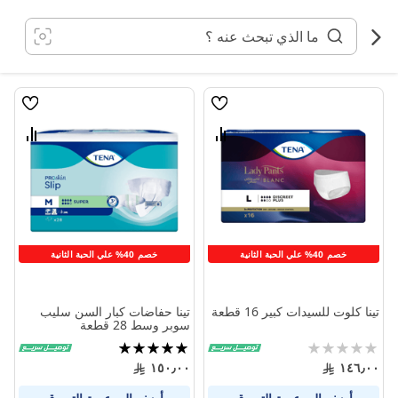
خطي
لى
لمحتوى
قائمة
قائمة
الامنيات
الامنيا
قارن
قارن
بين
بين
المنتجات
المنتج
خصم 40% علي الحبة الثانية
خصم 40% علي الحبة الثانية
تينا كلوت للسيدات كبير 16 قطعة
تينا حفاضات كبار السن سليب
سوبر وسط 28 قطعة
Rating:
تقييم:
100%
0%
١٥٠٫٠٠
١٤٦٫٠٠