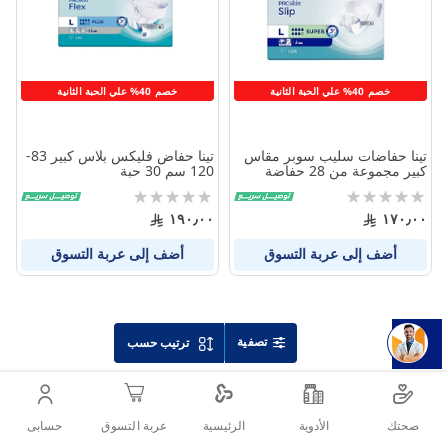
المنتجات
المنتج
خصم 40% علي الحبة الثانية
خصم 40% علي الحبة الثانية
تينا حفاضات سليب سوبر مقاس
تينا حفاض فليكس بلاس كبير 83-
كبير مجموعة من 28 حفاضة
120 سم 30 حبة
Rating:
Rating:
0%
0%
١٩٠٫٠٠
١٧٠٫٠٠
أضف إلى عربة التسوق
أضف إلى عربة التسوق
تصفية
ترتيب حسب
صحتك
الأدوية
حسابى
الرئيسية
عربة التسوق