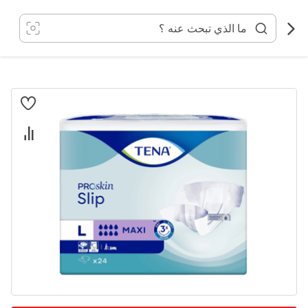
خطي
لى
لمحتوى
انتقل
إلى
النهاية
معرض
الصور