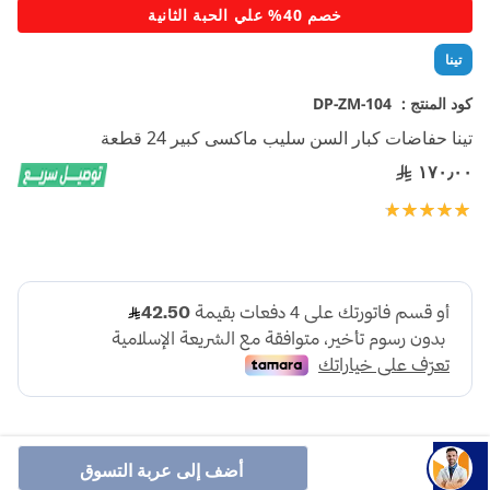
تخطي
خصم 40% علي الحبة الثانية
إلى
بداية
تينا
معرض
الصور
كود المنتج :
DP-ZM-104
تينا حفاضات كبار السن سليب ماكسى كبير 24 قطعة
١٧٠٫٠٠
تقييم:
100
100
% of
أضف إلى عربة التسوق