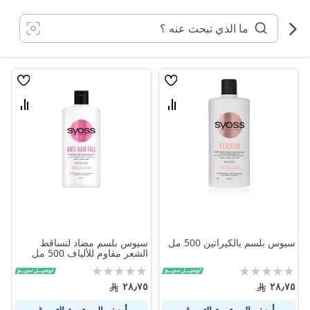
خطي
لى
لمحتوى
قائمة
قائمة
الامنيات
الامنيا
قارن
قارن
بين
بين
المنتجات
المنتج
سيوس بلسم بالكيراتين 500 مل
سيوس بلسم مضاد لتساقط
الشعر مقاوم للألياف 500 مل
Rating:
Rating:
0%
0%
٢٨٫٧٥
٢٨٫٧٥