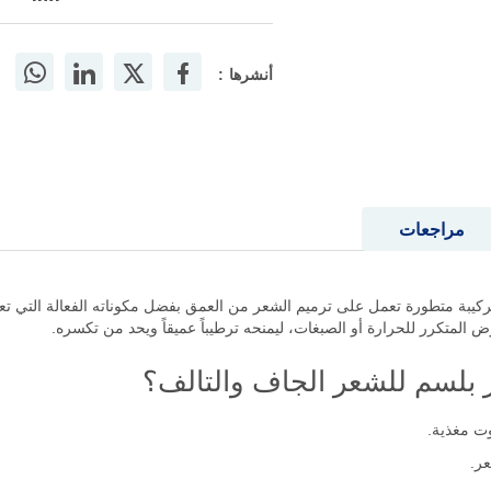
أنشرها :
مراجعات
 بلسم للشعر الجاف والتالف 500مل هو تركيبة متطورة تعمل على ترميم الشعر من العمق بفضل مكوناته ال
 المتكرر للحرارة أو الصبغات، ليمنحه ترطيباً عميقاً ويحد من تكسره.
بلسم للشعر الجاف والتالف؟
يوت مغذية.
ر.