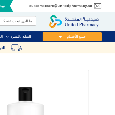
customercare@unitedpharmacy.sa
توصي
تخطي
إلى
المحتوى
جميع الأقسام
العناية بالبشرة
ال
الت
انتقل
إلى
النهاية
معرض
الصور