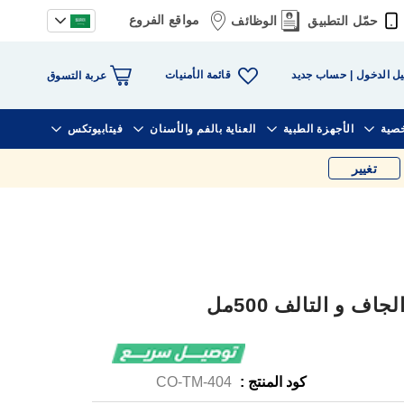
مواقع الفروع
حمّل التطبيق
الوظائف
قائمة الأمنيات
ل الدخول
حساب جديد
عربة التسوق
خصية
الأجهزة الطبية
العناية بالفم والأسنان
فيتابيوتكس
تغيير
 و التالف 500مل
كود المنتج :
CO-TM-404