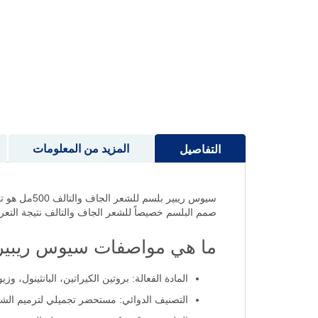
إلى
بداية
معرض
الصور
المزيد من المعلومات
التفاصيل
سيوس ريبير
صمم البلسم خصيصاً للشعر الجاف والتالف نتيجة التعرض
ما هي مواصفات سيوس ريبير 
المادة الفعالة: بروتين الكيراتين، البانثينول، وز
التصنيف الدوائي: مستحضر تجميلي لترميم الشع