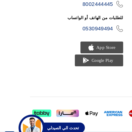
8002444445
icon-
phone
للطلبات من الهاتف أو الواتساب
0530949494
icon-
phone
تحدث الي الصيدلي