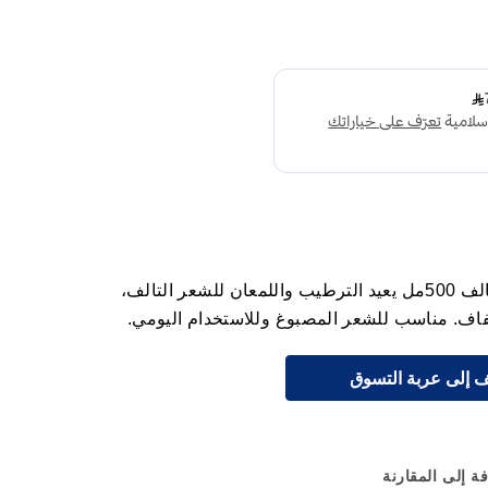
سيوس ريبير بلسم للشعر الجاف والتالف 500مل يعيد الترطيب واللمعان للشعر التالف،
اف. مناسب للشعر المصبوغ وللاستخدام اليومي.
 إلى عربة التسوق
ة إلى المقارنة