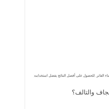
 مع التركيز على الأطراف. يترك لمدة 2-3 دقائق، ثم يشطف جيداً بالماء الفاتر. للحصول على أفضل النتائج يفضل استخدامه
جاف والتالف؟