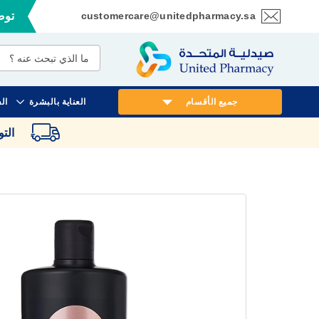
customercare@unitedpharmacy.sa
توصي
تخطي
إلى
المحتوى
جميع الأقسام
العناية بالبشرة
ال
الت
انتقل
إلى
النهاية
معرض
الصور