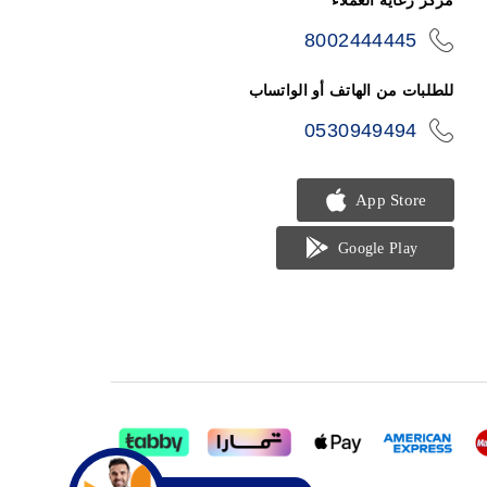
مركز رعاية العملاء
8002444445
icon-
phone
للطلبات من الهاتف أو الواتساب
0530949494
icon-
phone