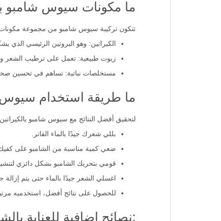
ما مكونات سيوس شامبو بالكيرات
تتكون تركيبة سيوس شامبو من مجموعة مكونات 
الكيراتين: وهو البروتين الرئيسي الذي ي
زيوت طبيعية: تعمل على ترطيب الشعر وت
مستخلصات نباتية: تساهم في تحسين صحة ف
ما طريقة استخدام سيوس ش
لتحقيق أفضل النتائج مع سيوس شامبو بالكيراتين 500 مل، يُفضل اتباع الخطوات التالية
بللي شعرك جيدًا بالماء الفاتر.
ضعي كمية مناسبة من الشامبو على كفيك،
قومي بتحريك الشامبو بشكل دائري لتنشيط
اغسلي الشعر جيدًا بالماء حتى يتم إزالة جم
للحصول على نتائج أفضل، استخدميه مرتي
:نصائح إضافية للعناية بالش