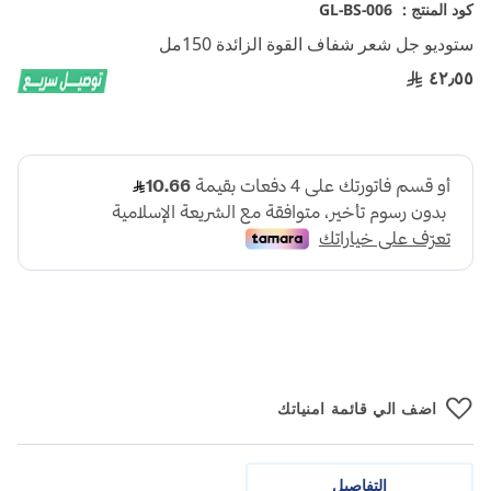
تخطي
كود المنتج :
GL-BS-006
إلى
ستوديو جل شعر شفاف القوة الزائدة 150مل
بداية
معرض
٤٢٫٥٥
الصور
اضف الي قائمة امنياتك
التفاصيل