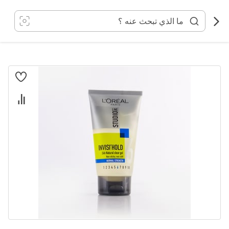
خطي
لى
لمحتوى
انتقل
إلى
النهاية
معرض
الصور