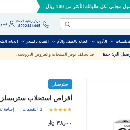
ل مجاني لكل طلباتك الأكثر من 100 ريال
مركز رعاية العملاء
تسجي
8002444445
فيتامينات
الأدوية
العناية بالطفل والأم
العناية بالشعر
العناية الش
وصيل الي
:
جدة
قد يختلف توفر المنتجات والعروض الترويجية.
ستربسلز
أقراص استحلاب ستربسلز الأصل
1
التقييمات
إضافة تق
تقييم:
100
100
% of
٣٨٫٠٠