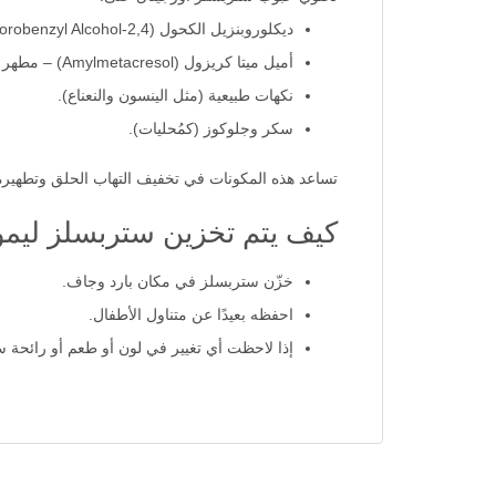
ديكلوروبنزيل الكحول (2,4-Dichlorobenzyl Alcohol) – مضاد للبكتيريا.
أميل ميتا كريزول (Amylmetacresol) – مطهر للحلق.
نكهات طبيعية (مثل الينسون والنعناع).
سكر وجلوكوز (كمُحليات).
تساعد هذه المكونات في تخفيف التهاب الحلق وتطهيره 
كيف يتم تخزين ستربسلز ليم
خزّن ستربسلز في مكان بارد وجاف.
احفظه بعيدًا عن متناول الأطفال.
إذا لاحظت أي تغيير في لون أو طعم أو رائحة 