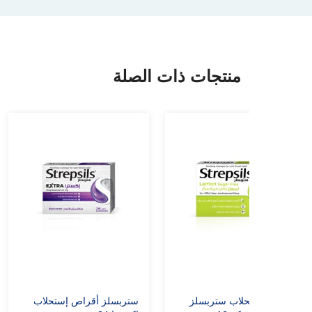
منتجات ذات الصلة
أقراص استحلاب ستربسلز
ستربسلز أقراص إستحلاب