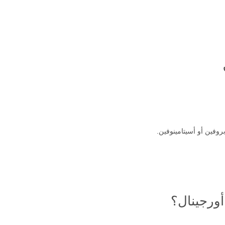
وفين أو أسيتامينوفين.
ورجينال؟