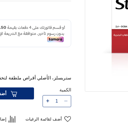
ستربسلز، الأصلي أقراص ملطفة لتخفيف أع
الكمية
أضف
أضف لقائمة الرغبات
إضاف