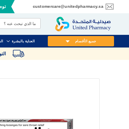
customercare@unitedpharmacy.sa
توصي
تخطي
إلى
المحتوى
جميع الأقسام
العناية بالبشرة
ال
الت
انتقل
إلى
النهاية
معرض
الصور