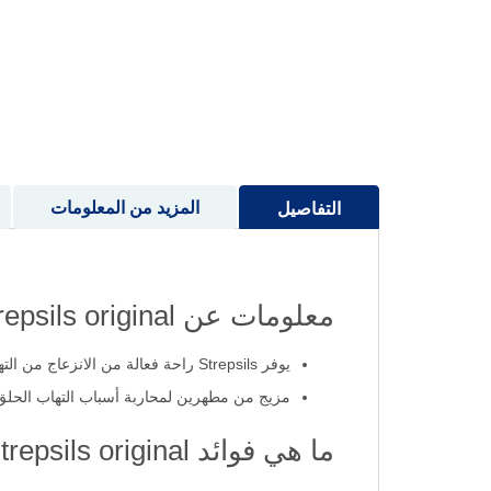
إلى
بداية
معرض
الصور
المزيد من المعلومات
التفاصيل
معلومات عن strepsils original
يوفر Strepsils راحة فعالة من الانزعاج من التهاب الحلق
مزيج من مطهرين لمحاربة أسباب التهاب الحلق و
ما هي فوائد strepsils original؟