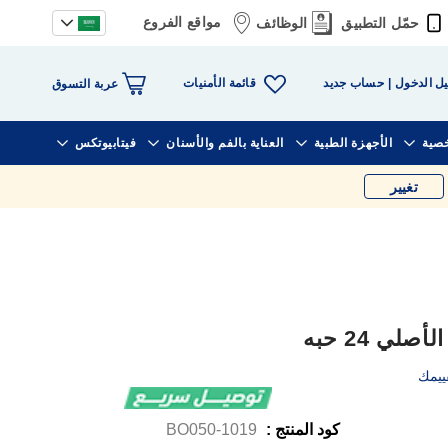
مواقع الفروع
حمّل التطبيق
الوظائف
قائمة الأمنيات
ل الدخول
حساب جديد
عربة التسوق
خصية
الأجهزة الطبية
العناية بالفم والأسنان
فيتابيوتكس
تغيير
ي 24 حبه
ييمك
كود المنتج :
1019-BO050