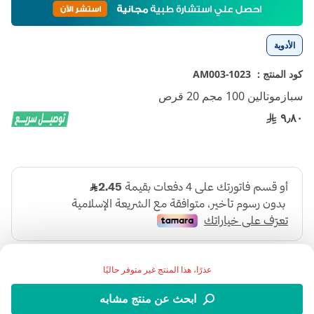
إلى
بداية
معرض
الأدوية
الصور
كود المنتج :
1023-AM003
سبازموتالين 100 مجم 20 قرص
٩٫٨٠
عذرًا، هذا المنتج غير متوفر حاليًا
ابحث عن منتج مشابه