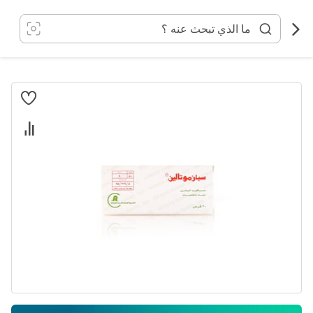
خطي
لى
لمحتوى
انتقل
إلى
النهاية
معرض
الصور
تخطي