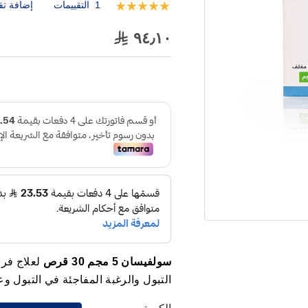
1
التقييمات
إضافة تق
تقييم:
100
100
% of
٩٤٫١٠
سولفيسان 5 مجم 30 قرص
لعلاج فرط
التبول والرغبة المفاجئة في التبول و