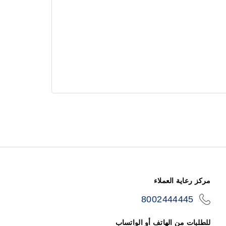
مركز رعاية العملاء
8002444445
icon-
phone
للطلبات من الهاتف أو الواتساب