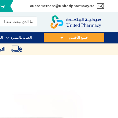
customercare@unitedpharmacy.sa
توصي
تخطي
إلى
المحتوى
جميع الأقسام
العناية بالبشرة
ال
الت
انتقل
إلى
النهاية
معرض
الصور