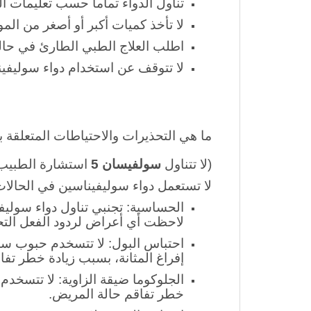
تناول الدواء تماما حسب تعليمات ا
لا تأخذ كميات أكبر أو أصغر من الم
اطلب العلاج الطبي الطارئ في حالة
لا تتوقف عن استخدام دواء سوليفي
ما هي التحذيرات والاحتياطات المتعلقة ب
(لا تتناول
سولفيسان 5
استشارة الطبيب
لا تستعمل دواء سوليفيناسين في الحالات ا
الحساسية: تجنبي تناول دواء سوليفي
لاحظت أي أعراض لردود الفعل التح
احتباس البول
:
لا تتسخدم حبوب سول
إفراغ المثانة، بسبب زيادة خطر تفا
الجلوكوما ضيقة الزاوية
:
لا تتسخدم 
خطر تفاقم حالة المريض.