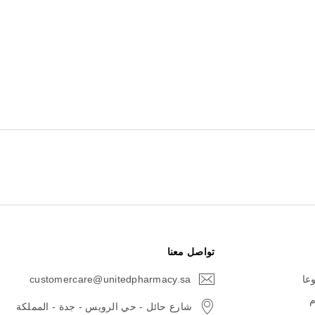
تواصل معنا
وعا
customercare@unitedpharmacy.sa
icon-
email
م
شارع حائل - حي الرويس - جدة - المملكة