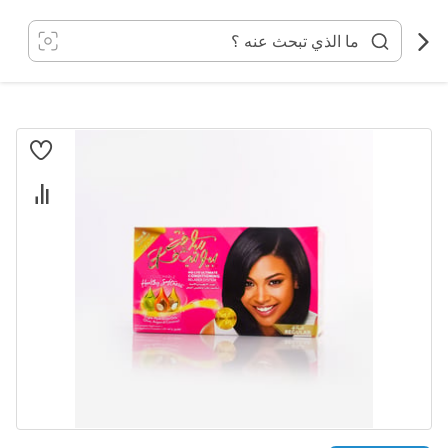
خطي
لى
لمحتوى
انتقل
إلى
النهاية
معرض
الصور