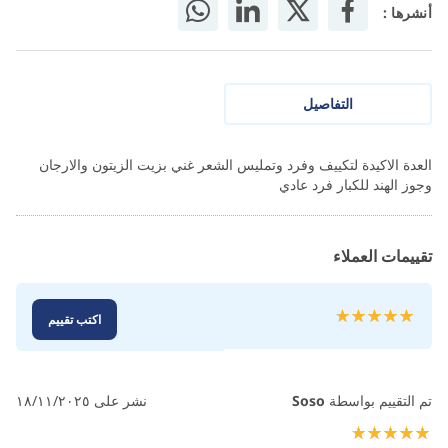
أنشرها :
التفاصيل
العدة الاكيدة لتكييف وفرد وتمليس الشعر غني بزيت الزيتون والارجان
وجوز الهند للكبار فرد عادي
تقييمات العملاء
تقييم:
اكتب تقييم
100
100
% of
تم التقييم بواسطة
Soso
نشر على
١٨/١١/٢٠٢٥
100%