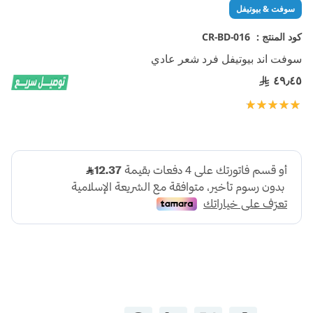
تخطي
سوفت & بيوتيفل
إلى
بداية
كود المنتج :
CR-BD-016
معرض
سوفت اند بيوتيفل فرد شعر عادي
الصور
٤٩٫٤٥
تقييم:
100
100
% of