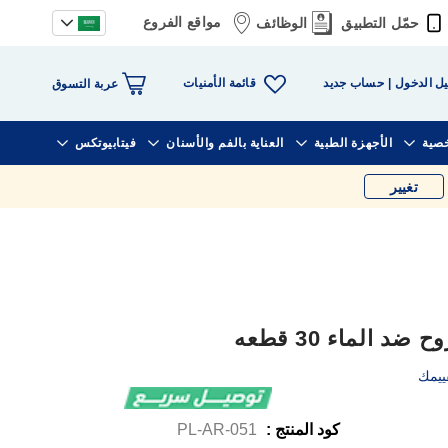
مواقع الفروع
حمّل التطبيق
الوظائف
قائمة الأمنيات
ل الدخول
حساب جديد
عربة التسوق
خصية
الأجهزة الطبية
العناية بالفم والأسنان
فيتابيوتكس
تغيير
الماء 30 قطعه
ييمك
كود المنتج :
PL-AR-051