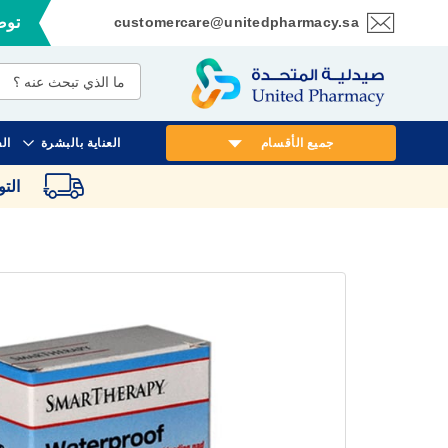
customercare@unitedpharmacy.sa
توصي
تخطي
إلى
المحتوى
جميع الأقسام
العناية بالبشرة
ال
الت
انتقل
إلى
النهاية
معرض
الصور