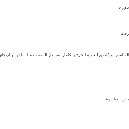
غيرة.
رجية.
 المناسب ثم تُلصق لتغطية الجرح بالكامل. تُستبدل اللصقة عند اتساخها أو ارتخائها
مس المباشرة.