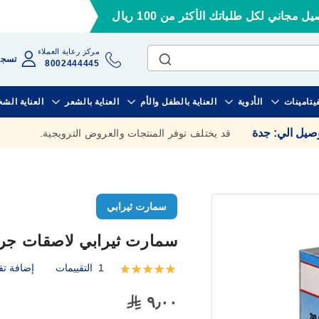
ل مجاني لكل طلباتك الأكثر من 100 ريال
مركز رعاية العملاء
تسجي
8002444445
فيتامينات
الأدوية
العناية بالطفل والأم
العناية بالشعر
العناية الش
وصيل الي
:
جدة
قد يختلف توفر المنتجات والعروض الترويجية.
سمارت ثيرابي
سمارت ثيرابي لاصقات جروح ضد 
1
التقييمات
إضافة تق
تقييم:
100
100
% of
٩٫٠٠