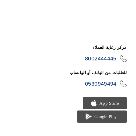
مركز رعاية العملاء
8002444445
icon-
phone
للطلبات من الهاتف أو الواتساب
0530949494
icon-
phone