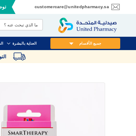
customercare@unitedpharmacy.sa
توصي
تخطي
إلى
المحتوى
جميع الأقسام
العناية بالبشرة
ال
الت
انتقل
إلى
النهاية
معرض
الصور