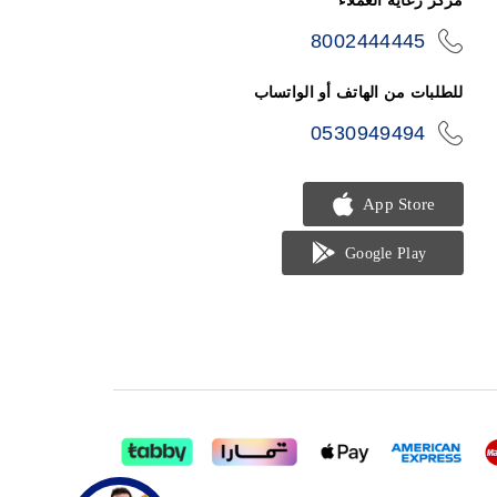
مركز رعاية العملاء
8002444445
icon-
phone
للطلبات من الهاتف أو الواتساب
0530949494
icon-
phone