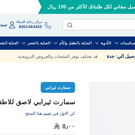
ل مجاني لكل طلباتك الأكثر من 100 ريال
مركز رعاية العملاء
تسجي
8002444445
فيتامينات
الأدوية
العناية بالطفل والأم
العناية بالشعر
العناية الش
وصيل الي
:
جدة
قد يختلف توفر المنتجات والعروض الترويجية.
سمارت ثيرابي
سمارت ثيرابي لاصق للاطف
كن الاول في تقييم هذا المنتج
٥٫٠٠