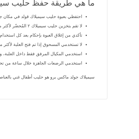
ما هي طريقة حفظ حليب سيم
احتفظي بعبوة حليب سيميلاك قولد في مكان جا
لا تقم بتخزين حليب سيميلاك ٢ المُحضّر لأكثر من ساعتين في درجة حرارة الغرفة أو 24 ساعة في الثلاجة.
تأكدي من إغلاق العبوة بإحكام بعد كل استخدام.
لا تستخدمي المسحوق إذا تم فتح العلبة لأكثر من 14 يومً
استخدمي المكيال المرفق فقط داخل العلبة، واح
استخدمي الرضعات الجاهزة خلال ساعة من تحض
سيميلاك جولد ماكس برو هو حليب أطفال غني بالعناصر 