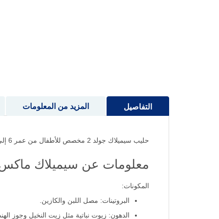
إلى
بداية
معرض
الصور
المزيد من المعلومات
التفاصيل
حليب سيميلاك جولد 2 مخصص للأطفال من عمر 6 إلى 12 شهر، يدعم نموهم بتركيبة HMO، يعزز المناعة، سهل الهضم، ويحتوي على فيتامينات ومعادن أساسية.
معلومات عن سيميلاك ماكس 
المكونات:
البروتينات: مصل اللبن والكازين.