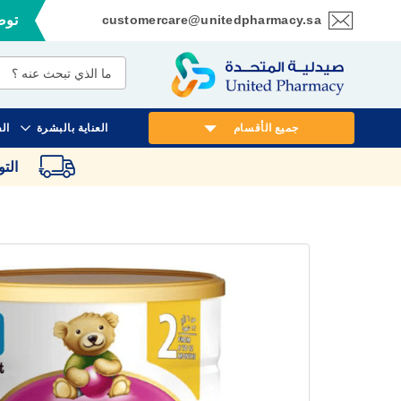
customercare@unitedpharmacy.sa
توصي
تخطي
إلى
المحتوى
جميع الأقسام
العناية بالبشرة
ال
الت
انتقل
إلى
النهاية
معرض
الصور