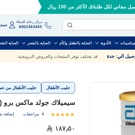
ل مجاني لكل طلباتك الأكثر من 100 ريال
مركز رعاية العملاء
تسجي
8002444445
فيتامينات
الأدوية
العناية بالطفل والأم
العناية بالشعر
العناية الش
وصيل الي
:
جدة
قد يختلف توفر المنتجات والعروض الترويجية.
حليب الأطفال
حليب الأطفال من عمر 6 الي 12 
سيميلاك جولد ماكس برو (2) من عمر 6-12 شهر 820 جم
4
مراجعات
إضافة تق
تقييم:
100
100
% of
١٨٧٫٥٠