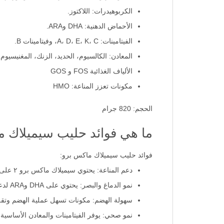
الدهون: زيوت نباتية مثل زيت النخيل وجوز الهند
الكربوهيدرات: اللاكتوز.
الأحماض الدهنية: DHA وARA.
الفيتامينات: A، D، E، K، C، وفيتامينات B.
المعادن: الكالسيوم، الحديد، الزنك، المغنيسيوم،
الألياف الغذائية FOS و GOS
مكونات تعزز المناعة: HMO
الحجم: 820 جرام
ما هي فوائد حليب سيميلاك ما
فوائد حليب سيميلاك ماكس برو:
دعم المناعة: يحتوي سيميلاك ماكس برو ٢ على HMO (أوليغوساكاريد حليب الأم) لتعزيز الجهاز المناعي.
نمو الدماغ والبصر: يحتوي على DHA وARA لدعم تطوير الدماغ والبصر.
سهولة الهضم: مكونات تسهل عملية الهضم وتق