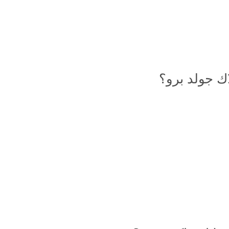
اك جولد برو؟