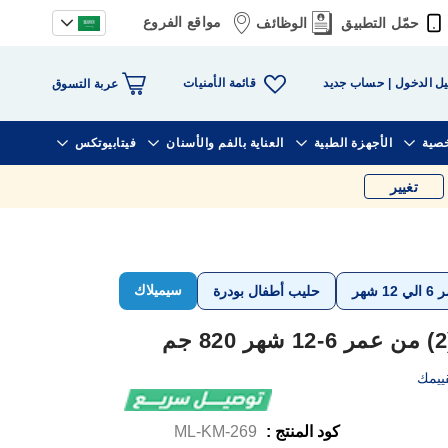
مواقع الفروع
حمّل التطبيق
الوظائف
قائمة الأمنيات
ل الدخول
حساب جديد
عربة التسوق
خصية
الأجهزة الطبية
العناية بالفم والأسنان
فيتابيوتكس
تغيير
سيميلاك
شهر
حليب أطفال بودرة
ييمك
كود المنتج :
ML-KM-269