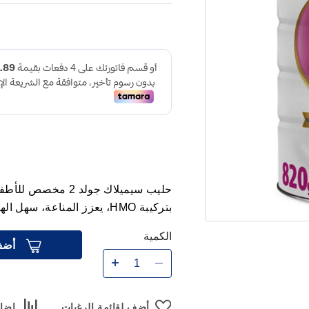
بتركيبة HMO، يعزز المناعة، سهل الهضم، ويحتوي على فيتامينات ومعادن أساسية.
الكمية
أضف