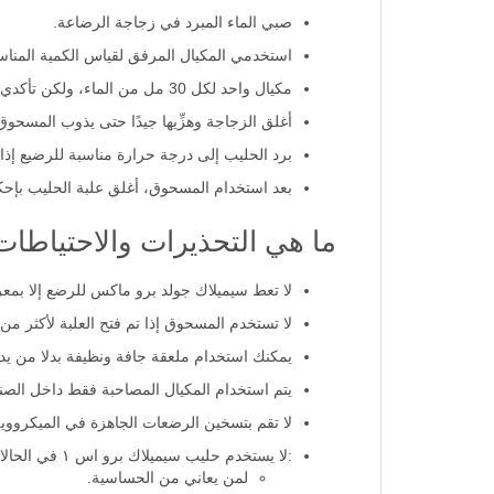
اغلي الماء لمدة خمس دقائق، ثم اتركيه ليبرد إ
صبي الماء المبرد في زجاجة الرضاعة.
استخدمي المكيال المرفق لقياس الكمية المناس
مكيال واحد لكل 30 مل من الماء، ولكن تأكدي من تعليمات العبوة.
أغلق الزجاجة وهزِّيها جيدًا حتى يذوب المسحوق ت
برد الحليب إلى درجة حرارة مناسبة للرضيع إذا لز
بعد استخدام المسحوق، أغلق علبة الحليب بإحك
ما هي التحذيرات والاحتياطات
لا تعط سيميلاك جولد برو ماكس للرضع إلا بمعر
لا تستخدم المسحوق إذا تم فتح العلبة لأكثر من 14 يوما.
يمكنك استخدام ملعقة جافة ونظيفة بدلا من يدي
يتم استخدام المكيال المصاحبة فقط داخل الصند
لا تقم بتسخين الرضعات الجاهزة في الميكرووي
:لا يستخدم حليب سيميلاك برو اس ١ في الحالات الآتية