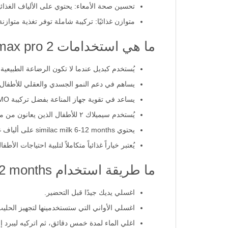
نمو صحي: يوفر الفيتامينات والمعادن الأساسية
تحسين صحة الأمعاء: يحتوي على الألياف الغذائية مثل FOS وGOS لدعم صحة الج
متوازن غذائيًا: تركيبة شاملة توفر تغذية متوازن
ما هي استخدامات similac max pro 2؟
يُستخدم كبديل عندما لا تكون الرضاعة الطبيعية 
يساهم في دعم النمو الجسدي والعقلي للأطفال من عمر 6 إ
يساعد في تقوية جهاز المناعة بفضل تركيبة HMO.
يُستخدم سيميلاك ٢ للأطفال الذين يعانون من مشاكل في الهضم.
يحتوي similac milk 6-12 months على ألياف غذائية تدعم صحة الجهاز الهضمي.
يُعتبر خياراً غذائياً متكاملاً لتلبية احتياجات ال
ما طريقة استخدام similac gold 6-12 months للرضع؟
اغسلي يديك جيدًا قبل التحضير.
اغسلي الأواني التي ستستخدمينها لتجهيز الحليب