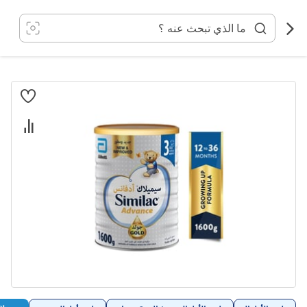
خطي
لى
لمحتوى
انتقل
إلى
النهاية
معرض
الصور
تخطي