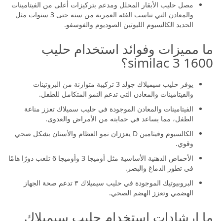
مصل حليب الأبقار المحلل ومدعم بتركيزات أعلى من الفيتامينات
والمعادن التي تناسب الفئه العمرية من سنه حتى 3 سنوات مثل
الحديد الكالسيوم الليوتين الصوديوم والفوسفو.
ما مميزات وفوائد استخدام حليب
similac 3 1600؟
يوفر حليب سيميلاك جولد 3 تركيبة متوازنة من البروتينات
والفيتامينات والمعادن التي تدعم النمو المتكامل للطفل.
الفيتامينات والمعادن الموجودة في حليب سميلاك تعزز مناعة
الطفل، مما يساعد في حمايته من الأمراض والعدوى.
الكالسيوم وفيتامين D يعززان نمو العظام والأسنان بشكل صحي
وقوي.
الأحماض الدهنية الأساسية مثل أوميجا 3 وأوميجا 6 تلعب دورًا هامًا
في تطور الدماغ والبصر.
البروبيوتيك الموجودة في حليب سيميلاك ٣ تدعم صحة الجهاز
الهضمي وتعزز الهضم الصحي.
ما إرشادات استخدام حليب سيميلاك