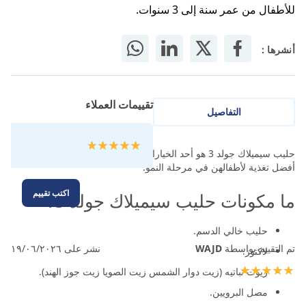
للأطفال من عمر سنة إلى 3 سنوات.
أنشرها :
تقييمات العملاء
التفاصيل
تقييم:
حليب سيميلاك جولد 3 هو أحد الخيارات الممتازة للأمهات الباحثات عن
100
100
% of
أفضل تغذية لأطفالهن في مرحلة النمو.
اكتب تقييم
ما مكونات حليب سيميلاك جولد 3؟
حليب خالي الدسم.
تم التقييم بواسطة
WAJD
نشر على
١٩/٠٦/٢٠٢٦
لاكتوز.
زيوت نباتيه (زيت دوار الشمس زيت الصويا زيت جوز الهند).
100%
مصل البرويين.