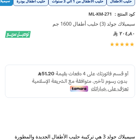
سيميلا
حليب الأطفال
حليب الأطفال من 1 الي 3 سنوات
حليب أطفال بودرة
إلى
بداية
كود المنتج :
ML-KM-271
معرض
سيميلاك جولد (3) حليب أطفال 1600 جم
الصور
٢٠٤٫٨٠
تقييم:
100
100
% of
سيميلاك جولد 3 هي تركيبة حليب الأطفال الجديدة والمطورة