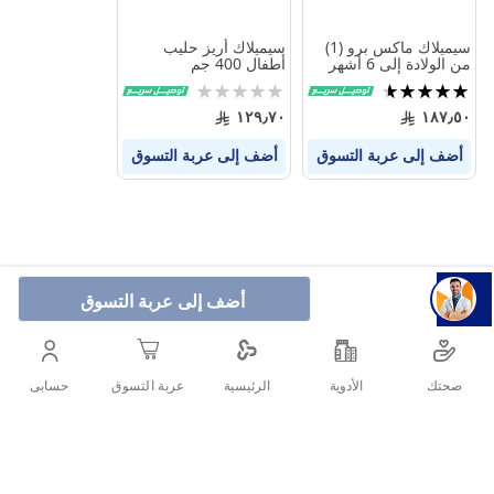
سيميلاك ماكس برو (1)
سيميلاك أريز حليب
من الولادة إلى 6 أشهر
أطفال 400 جم
820 جم
تقييم:
Rating:
0%
92%
١٢٩٫٧٠
١٨٧٫٥٠
أضف إلى عربة التسوق
أضف إلى عربة التسوق
أضف إلى عربة التسوق
صحتك
الأدوية
حسابى
الرئيسية
عربة التسوق