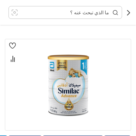
خطي
لى
لمحتوى
انتقل
إلى
النهاية
معرض
الصور