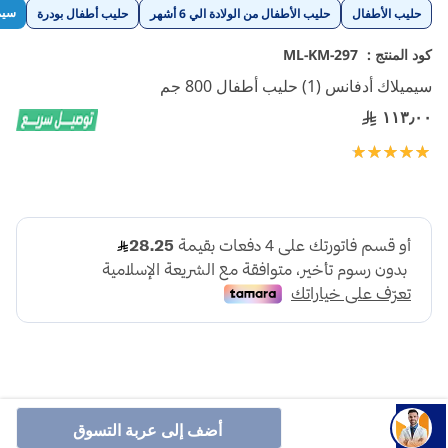
تخطي
سيم
حليب الأطفال
حليب الأطفال من الولادة الي 6 أشهر
حليب أطفال بودرة
إلى
بداية
كود المنتج :
ML-KM-297
معرض
سيميلاك أدفانس (1) حليب أطفال 800 جم
الصور
١١٣٫٠٠
تقييم:
100
100
% of
أضف إلى عربة التسوق
سيميلاك جولد 1 هي تركيبة حليب الأطفال الجديدة والمطورة