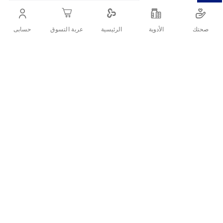
للأطفال من سن الولادة وحتى 6 أشهر .
صحتك
الأدوية
حسابى
الرئيسية
عربة التسوق
أنشرها :
التفاصيل
الأسئلة الشائعة حول المنتج
سيميلاك أدفانس 1 هو حليب أطفال مصمم للرضع حتى عمر 6
ما الفرق بين سيميلاك ادفانس و جولد؟
أشهر. يتميز بالتركيبة التي تدعم النمو والتطور الصحي للطفل في
هذه المرحلة.
ما الفرق بين سيميلاك جولد أو سيميلاك سينسيتيف؟
معلومات عن حليب سيميلاك
هل حليب سيميلاك ادفانس يسمن ؟
أدفانس 1:
المكونات:
البروتينات: يتم استخدام بروتين الحليب، والذي قد يكون
مزيجًا من الكازين والواي.