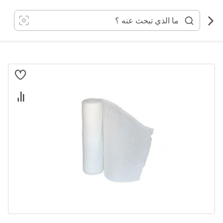
خطي
لى
لمحتوى
انتقل
إلى
النهاية
معرض
الصور