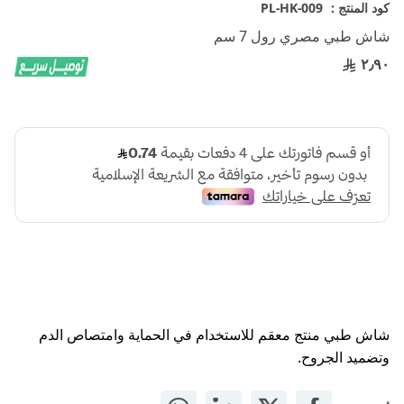
تخطي
كود المنتج :
PL-HK-009
إلى
شاش طبي مصري رول 7 سم
بداية
معرض
٢٫٩٠
الصور
شاش طبي منتج معقم للاستخدام في الحماية وامتصاص الدم
وتضميد الجروح.