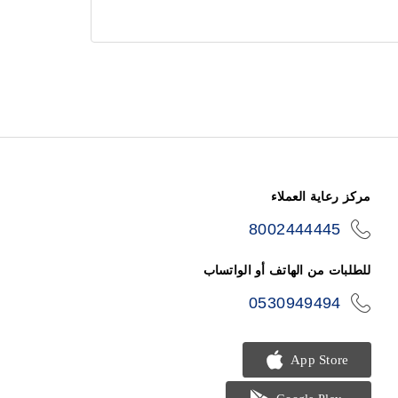
مركز رعاية العملاء
8002444445
icon-
phone
للطلبات من الهاتف أو الواتساب
0530949494
icon-
phone