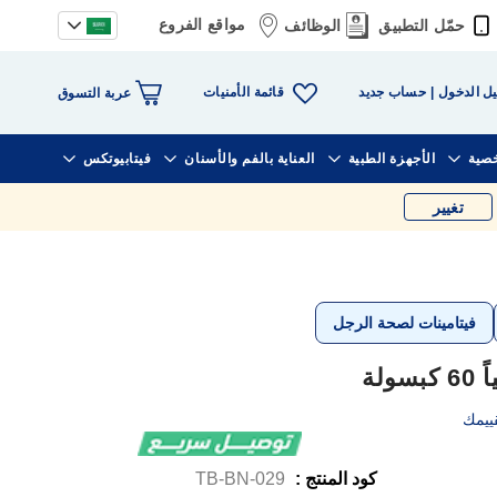
مواقع الفروع
حمّل التطبيق
الوظائف
قائمة الأمنيات
ل الدخول
حساب جديد
عربة التسوق
خصية
الأجهزة الطبية
العناية بالفم والأسنان
فيتابيوتكس
تغيير
فيتامينات لصحة الرجل
لة
ييمك
كود المنتج :
TB-BN-029