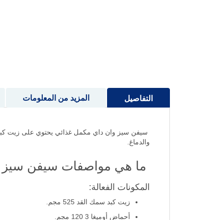
إلى
بداية
معرض
الصور
المزيد من المعلومات
التفاصيل
والدماغ.
ما هي مواصفات سيفن سيز اوميجا 3 زيت سمك القد
المكونات الفعالة:
زيت كبد سمك القد 525 مجم.
أحماض أوميغا 3 120 مجم.