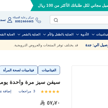
ل مجاني لكل طلباتك الأكثر من 100 ريال
مركز رعاية العملاء
تسجي
8002444445
فيتامينات
الأدوية
العناية بالطفل والأم
العناية بالشعر
العناية الش
وصيل الي
:
جدة
قد يختلف توفر المنتجات والعروض الترويجية.
الفيتامينات
فيتامينات لصحة المرأة
سيفن سيز مرة واحدة يومياً 60 كبسو
3
مراجعات
إضافة تق
تقييم:
100
100
% of
٥٧٫٧٠