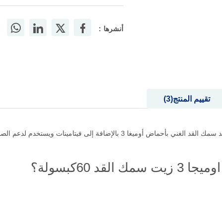
أنشرها :
تقييم المنتج
3
سيفن سيز وان داي مكمل غذائي يحتوي على زيت كبد سمك القد الغني بأحماض أوميغا 
 60كبسولة؟