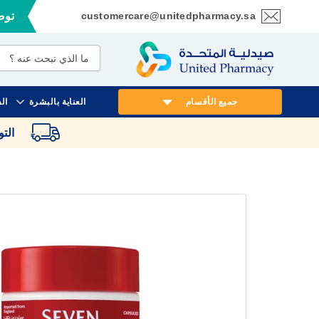
customercare@unitedpharmacy.sa
توصي
تخطي
إلى
المحتوى
جميع الأقسام
العناية بالبشرة
ال
الت
انتقل
إلى
النهاية
معرض
الصور