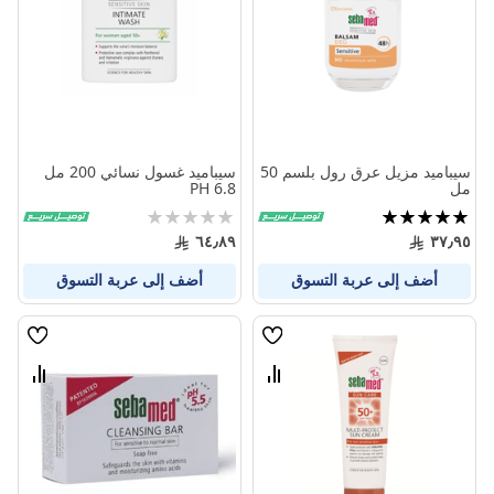
المنتجات
المنتج
سيباميد مزيل عرق رول بلسم 50
سيباميد غسول نسائي 200 مل
مل
PH 6.8
تقييم:
Rating:
0%
100%
٦٤٫٨٩
٣٧٫٩٥
أضف إلى عربة التسوق
أضف إلى عربة التسوق
قائمة
قائمة
الامنيات
الامنيا
قارن
قارن
بين
بين
المنتجات
المنتج