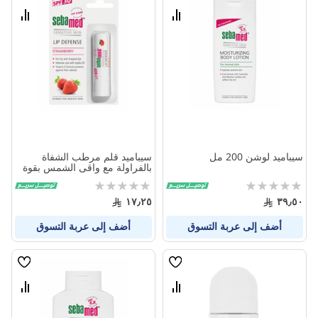
الامنيات
الامنيا
قارن
قارن
بين
بين
المنتجات
المنتج
سيباميد لوشن 200 مل
سيباميد قلم مرطب الشفاة
بالفراولة مع واقى الشمس بقوة
30
Rating:
Rating:
0%
0%
١٧٫٢٥
٣٩٫٥٠
أضف إلى عربة التسوق
أضف إلى عربة التسوق
قائمة
قائمة
الامنيات
الامنيا
قارن
قارن
بين
بين