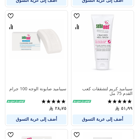
أضف إلى عربة التسوق
أضف إلى عربة التسوق
قائمة
قائمة
الامنيات
الامنيا
قارن
قارن
بين
بين
المنتجات
المنتج
سيباميد كريم لتشققات كعب
سيباميد صابونة الوجه 100 جرام
القدم 75 مل
تقييم:
تقييم:
100%
100%
٢٨٫٧٥
٥١٫٩٩
أضف إلى عربة التسوق
أضف إلى عربة التسوق
قائمة
قائمة