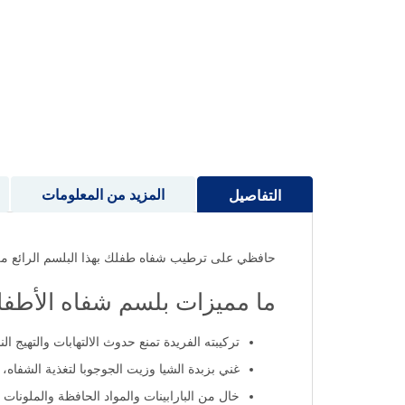
إلى
بداية
معرض
الصور
المزيد من المعلومات
التفاصيل
حافظي على ترطيب شفاه طفلك بهذا البلسم الرائع من
ما مميزات بلسم شفاه الأطفال من
تركيبته الفريدة تمنع حدوث الالتهابات والتهيج ا
غني بزبدة الشيا وزيت الجوجوبا لتغذية الشفاه، بالإضافة لفيتامين 
خال من البارابينات والمواد الحافظة والملونات