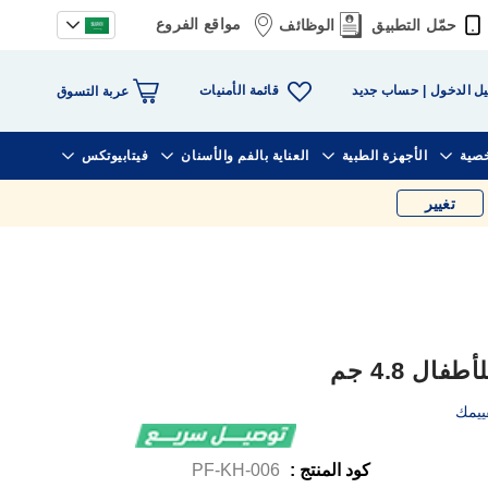
مواقع الفروع
حمّل التطبيق
الوظائف
قائمة الأمنيات
ل الدخول
حساب جديد
عربة التسوق
خصية
الأجهزة الطبية
العناية بالفم والأسنان
فيتابيوتكس
تغيير
ل 4.8 جم
ييمك
كود المنتج :
PF-KH-006