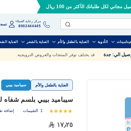
ل مجاني لكل طلباتك الأكثر من 100 ريال
مركز رعاية العملاء
تسجي
8002444445
فيتامينات
الأدوية
العناية بالطفل والأم
العناية بالشعر
العناية الش
وصيل الي
:
جدة
قد يختلف توفر المنتجات والعروض الترويجية.
سيباميد بيبي
العناية بالطفل والأم
سيباميد بيبي بلسم شفاه للأطفا
1
التقييمات
إضافة تق
تقييم:
100
100
% of
١٧٫٢٥