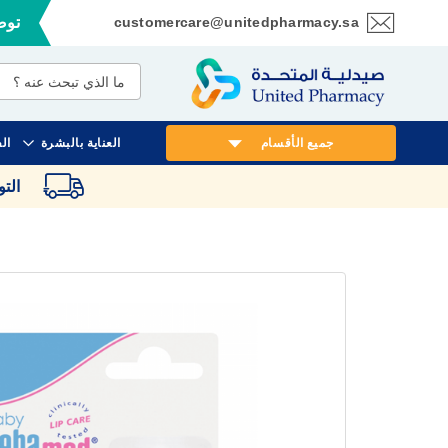
customercare@unitedpharmacy.sa
توصي
تخطي
إلى
المحتوى
جميع الأقسام
العناية بالبشرة
ال
الت
انتقل
إلى
النهاية
معرض
الصور