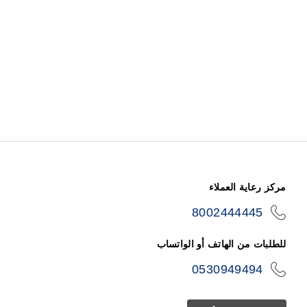
مركز رعاية العملاء
8002444445
icon-
phone
للطلبات من الهاتف أو الواتساب
0530949494
icon-
phone