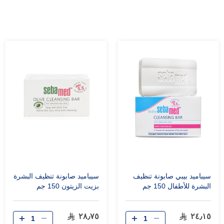
سيباميد بيبي صابونة تنظيف
سيباميد صابونة تنظيف البشرة
البشرة للأطفال 150 جم
بزيت الزيتون 150 جم
٢٨٫٧٥
٢٤٫١٥