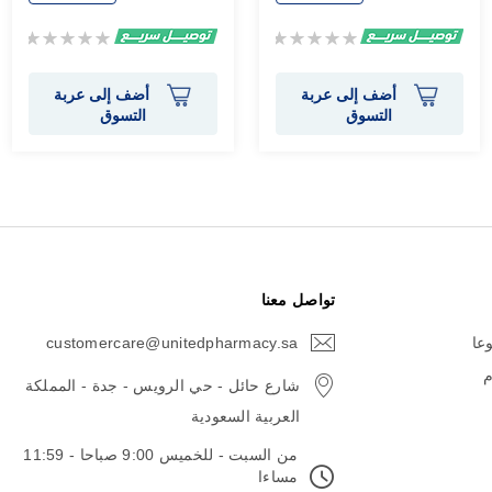
Rating:
Rating:
0%
0%
أضف إلى عربة
أضف إلى عربة
التسوق
التسوق
تواصل معنا
وعا
customercare@unitedpharmacy.sa
icon-
email
م
شارع حائل - حي الرويس - جدة - المملكة
العربية السعودية
من السبت - للخميس 9:00 صباحا - 11:59
مساءا