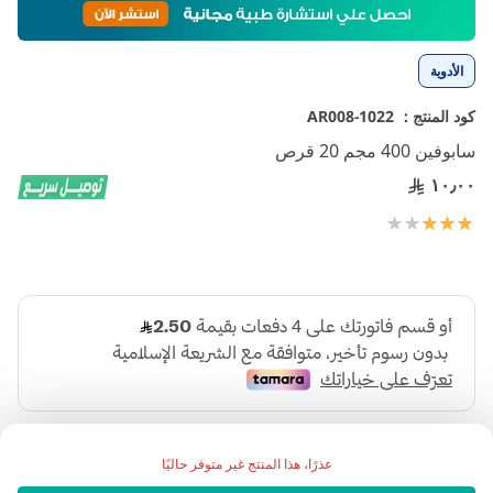
إلى
بداية
معرض
الأدوية
الصور
كود المنتج :
1022-AR008
سابوفين 400 مجم 20 قرص
١٠٫٠٠
تقييم:
100
68
% of
عذرًا، هذا المنتج غير متوفر حاليًا