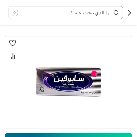
خطي
لى
لمحتوى
انتقل
إلى
النهاية
معرض
الصور
تخطي