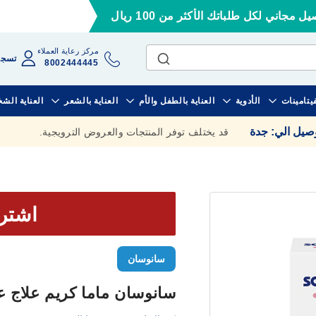
ل مجاني لكل طلباتك الأكثر من 100 ريال
مركز رعاية العملاء
تسجي
8002444445
فيتامينات
الأدوية
العناية بالطفل والأم
العناية بالشعر
العناية الش
وصيل الي
:
جدة
قد يختلف توفر المنتجات والعروض الترويجية.
اشترى 4 بق
سانوسان
سانوسان ماما كريم علاج ع