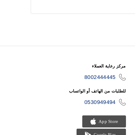
مركز رعاية العملاء
8002444445
icon-
phone
للطلبات من الهاتف أو الواتساب
0530949494
icon-
phone