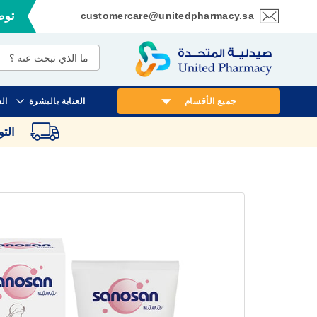
customercare@unitedpharmacy.sa
توصي
تخطي
إلى
المحتوى
جميع الأقسام
العناية بالبشرة
ال
الت
انتقل
إلى
النهاية
معرض
الصور