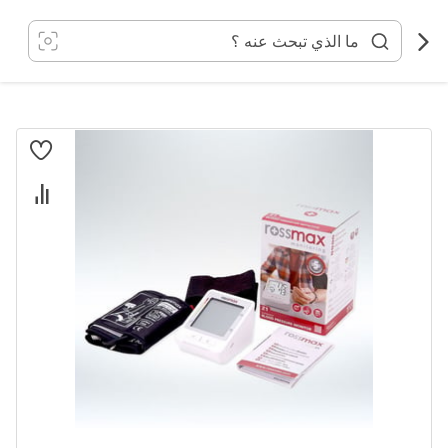
خطي
لى
لمحتوى
انتقل
إلى
النهاية
معرض
الصور