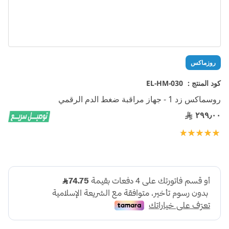
تخطي
روزماكس
إلى
بداية
كود المنتج :
EL-HM-030
معرض
روسماكس زد 1 - جهاز مراقبة ضغط الدم الرقمي
الصور
٢٩٩٫٠٠
تقييم:
100
100
% of