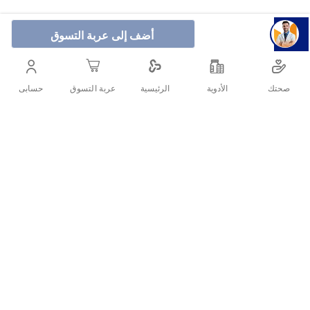
أضف إلى عربة التسوق
اعتنِ بصحتك
صحتك
الأدوية
حسابى
الرئيسية
عربة التسوق
آمن
أنشرها :
التفاصيل
يقدم X5 من روسماكس تقنية PARR (عدم انتظام ضربات القلب) التي
تكتشف عدم انتظام ضربات القلب أثناء فحوصات ضغط الدم المنتظمة
دون أي مهارات إضافية للمستخدم أو تفاعل وإطالة القياس. يتمتع بميزة
إضافية لاكتشاف الرجفان الأذيني (AFIB) واكتشاف الانكماش المبكر (PC).
سيساعد في الوقاية من مخاطر الإصابة بأمراض القلب والسكتة الدماغية