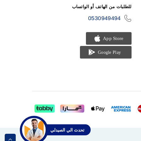
للطلبات من الهاتف أو الواتساب
0530949494
icon-
phone
تحدث الي الصيدلي