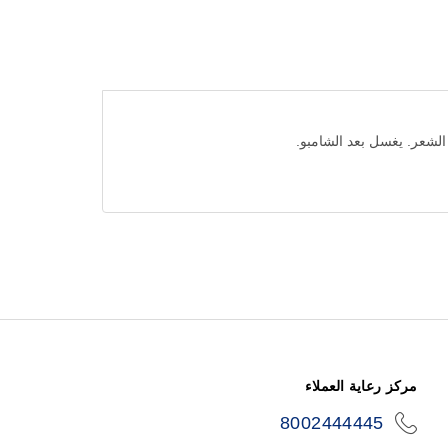
لشعر. يغسل بعد الشامبو.
مركز رعاية العملاء
8002444445
icon-
phone