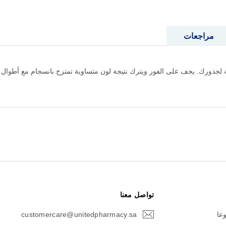
مراجعات
 لجذورك. يجف على الفور ويترك نتيجة لون متساوية تمتزج بانسجام مع أطوال ا
تواصل معنا
وعا
customercare@unitedpharmacy.sa
icon-
email