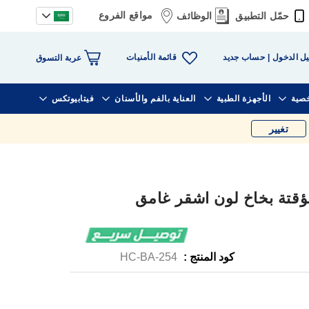
مواقع الفروع
حمّل التطبيق
الوظائف
قائمة الأمنيات
ل الدخول
حساب جديد
عربة التسوق
خصية
الأجهزة الطبية
العناية بالفم والأسنان
فيتابيوتكس
تغيير
قتة بخاخ لون اشقر غامق
كود المنتج :
HC-BA-254