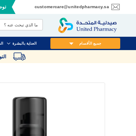
customercare@unitedpharmacy.sa
توصي
تخطي
إلى
المحتوى
جميع الأقسام
العناية بالبشرة
ال
الت
انتقل
إلى
النهاية
معرض
الصور