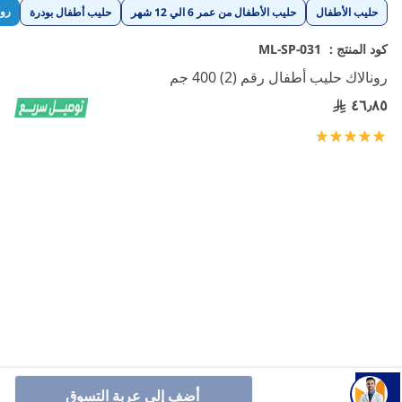
تخطي
رون
حليب الأطفال
حليب الأطفال من عمر 6 الي 12 شهر
حليب أطفال بودرة
إلى
بداية
كود المنتج :
ML-SP-031
معرض
رونالاك حليب أطفال رقم (2) 400 جم
الصور
٤٦٫٨٥
تقييم:
100
100
% of
رونالاك 2 هو حليب متابعة للرضع من 6 إلى 12 شهرًا، مدعم
أضف إلى عربة التسوق
بالحديد والبريبايوتكس لتحسين الهضم، والأيميونوبوستر لدعم