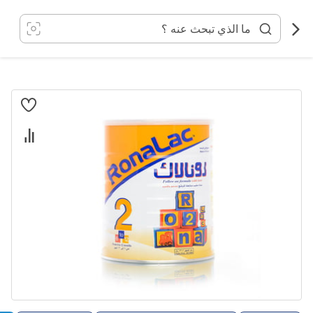
خطي
لى
لمحتوى
انتقل
إلى
النهاية
معرض
الصور