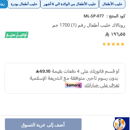
تخطي
رونا
حليب الأطفال
حليب الأطفال من الولادة الي 6 أشهر
حليب أطفال بودرة
إلى
بداية
كود المنتج :
ML-SP-077
معرض
رونالاك حليب أطفال رقم (1) 1700 جم
الصور
١٩٦٫٥٥
تقييم:
100
97
% of
أضف إلى عربة التسوق
رونالاك حليب أطفال رقم (1) 1700 جم هو حليب أطفال مصمم