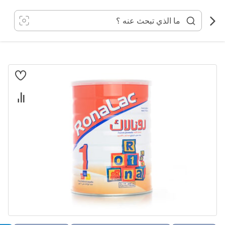
خطي
لى
لمحتوى
انتقل
إلى
النهاية
معرض
الصور