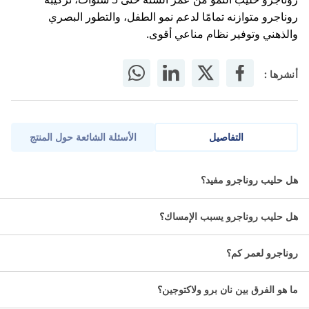
روناجرو متوازنه تمامًا لدعم نمو الطفل، والتطور البصري
والذهني وتوفير نظام مناعي أقوى.
أنشرها :
التفاصيل
الأسئلة الشائعة حول المنتج
حليب روناجرو حليب أطفال 3 هو حليب مخصص للأطفال من عمر
هل حليب روناجرو مفيد؟
سنة فما فوق، ويتميز بتركيبة متوازنة لدعم النمو والتطور، بما في
ذلك الفيتامينات والمعادن الأساسية.
هل حليب روناجرو يسبب الإمساك؟
معلومات عن حليب روناجرو حليب
روناجرو لعمر كم؟
أطفال 3:
ما هو الفرق بين نان برو ولاكتوجين؟
المكونات: