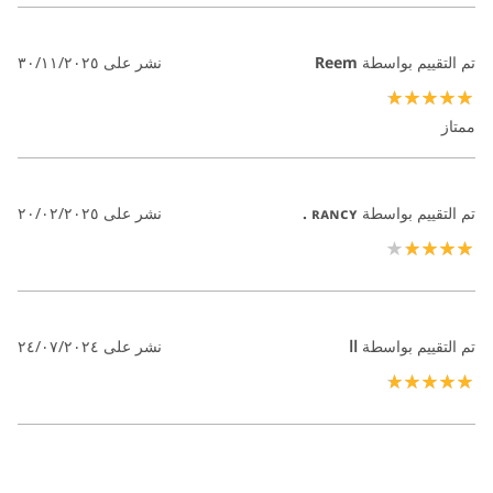
تم التقييم بواسطة
Reem
نشر على
٣٠/١١/٢٠٢٥
100%
ممتاز
تم التقييم بواسطة
ʀᴀɴᴄʏ .
نشر على
٢٠/٠٢/٢٠٢٥
80%
تم التقييم بواسطة
اا
نشر على
٢٤/٠٧/٢٠٢٤
100%