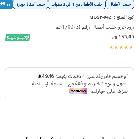
تخطي
رونالاك
حليب الأطفال
حليب الأطفال من 1 الي 3 سنوات
حليب أطفال بودرة
إلى
بداية
كود المنتج :
ML-SP-042
معرض
روناجرو حليب أطفال رقم (3) 1700جم
الصور
١٩٦٫٥٥
تقييم:
100
97
% of
روناجرو حليب النمو من عمر السنة حتى 3 سنوات، تركيبة