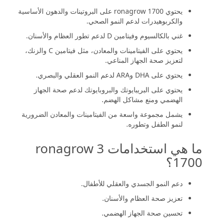
يحتوي ronagrow 1700 على البروتينات والدهون الأساسية
والكربوهيدرات لدعم النمو الصحي.
غني بالكالسيوم وفيتامين D لدعم تطور العظام والأسنان.
يحتوي على الفيتامينات والمعادن، مثل فيتامين C والزنك،
لتعزيز صحة الجهاز المناعي.
يحتوي على DHA وARA لدعم النمو العقلي والبصري.
يحتوي على البريبايوتك والبروبايوتك لدعم صحة الجهاز
الهضمي ومنع مشاكل الهضم.
يشمل مجموعة واسعة من الفيتامينات والمعادن الضرورية
لنمو الطفل وتطوره.
ما هي استخدامات ronagrow 3
1700؟
دعم النمو الجسدي والعقلي للأطفال.
تعزيز صحة العظام والأسنان.
تحسين صحة الجهاز الهضمي.