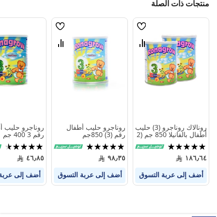
منتجات ذات الصلة
قائمة
قائمة
الامنيات
الامنيات
قارن
قارن
بين
بين
المنتجات
المنتجات
رونالاك روناجرو (3) حليب
روناجرو حليب أطفال
روناجرو حليب أ
أطفال بالفانيلا 850 جم (2
رقم (3) 850جم
رقم 3 400 جم
حبة)
تقييم:
تقييم:
تقييم:
90%
100%
100%
٤٦٫٨٥
٩٨٫٣٥
١٨٦٫٦٤
أضف إلى عربة التسوق
أضف إلى عربة التسوق
أضف إلى عربة