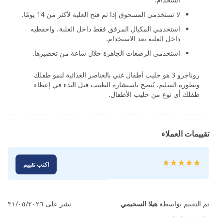
لا تستخدمي المسحوق إذا تم فتح العلبة لأكثر من 14 يومًا.
استخدمي المكيال المرفق فقط داخل العلبة، واحفظيه
داخل العلبة بعد الاستخدام.
استخدمي الرضعات الجاهزة خلال ساعة من تحضيرها.
روناجرو 3 هو حليب أطفال غني بالعناصر الغذائية لنمو طفلك
وتطوره السليم. يُنصح باستشارة الطبيب قبل البدء في إعطاء
طفلك أي نوع من حليب الأطفال.
تقييمات العملاء
تقييم:
اكتب تقييم
100
97
% of
تم التقييم بواسطة
هيلا السحيمي
نشر على
٣١/٠٥/٢٠٢٦