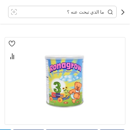
خطي
لى
لمحتوى
انتقل
إلى
النهاية
معرض
الصور