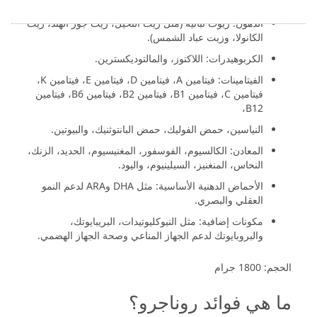
البروتينات: مصل الحليب، وكازين.
الدهون: زيوت نباتية (مثل زيت النخيل، زيت جوز الهند، زيت
الكانولا، وزيت عباد الشمس).
الكربوهيدرات: اللاكتوز، والمالتوديكسترين.
الفيتامينات: فيتامين A، فيتامين D، فيتامين E، فيتامين K،
فيتامين C، فيتامين B1، فيتامين B2، فيتامين B6، فيتامين
B12،
النياسين، حمض الفوليك، حمض البانتوثنيك، والبيوتين.
المعادن: الكالسيوم، الفوسفور، المغنيسيوم، الحديد، الزنك،
النحاس، المنغنيز، السيلينيوم، واليود.
الأحماض الدهنية الأساسية: مثل DHA وARA لدعم النمو
العقلي والبصري.
مكونات إضافية: مثل النيوكليوتيدات، البريبايوتك،
والبروبايوتك لدعم الجهاز المناعي وصحة الجهاز الهضمي.
الحجم: 1800 جرام
ما هي فوائد روناجرو؟