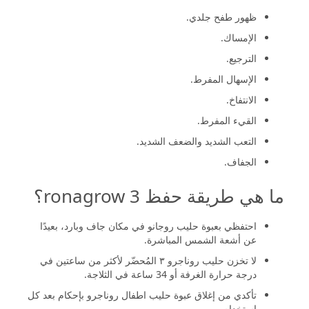
ظهور طفح جلدي.
الإمساك.
الترجيع.
الإسهال المفرط.
الانتفاخ.
القيء المفرط.
التعب الشديد والضعف الشديد.
الجفاف.
ما هي طريقة حفظ ronagrow 3؟
احتفظي بعبوة حليب روجانو في مكان جاف وبارد، بعيدًا
عن أشعة الشمس المباشرة.
لا تخزن حليب روناجرو ٣ المُحضّر لأكثر من ساعتين في
درجة حرارة الغرفة أو 34 ساعة في الثلاجة.
تأكدي من إغلاق عبوة حليب اطفال روناجرو بإحكام بعد كل
استخدام.