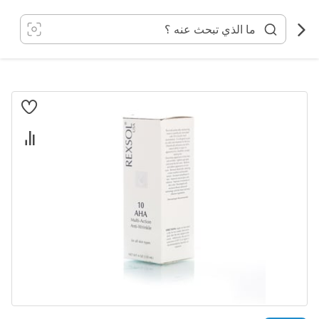
خطي
لى
لمحتوى
انتقل
إلى
النهاية
معرض
الصور