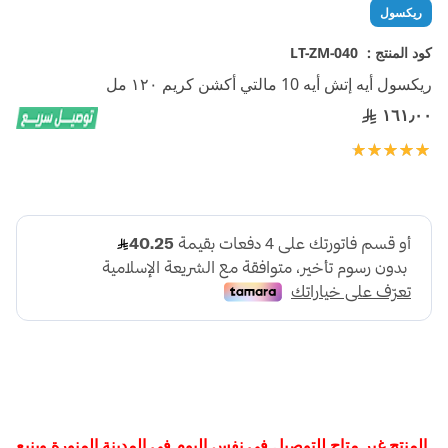
تخطي
ريكسول
إلى
بداية
كود المنتج :
LT-ZM-040
معرض
ريكسول أيه إتش أيه 10 مالتي أكشن كريم ١٢٠ مل
الصور
١٦١٫٠٠
تقييم:
100
100
% of
.المنتج غير متاح للتوصيل في نفس اليوم في المدينة المنورة وينبع