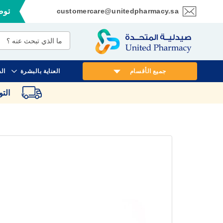
customercare@unitedpharmacy.sa
توصي
تخطي
إلى
المحتوى
جميع الأقسام
العناية بالبشرة
ال
الت
انتقل
إلى
النهاية
معرض
الصور