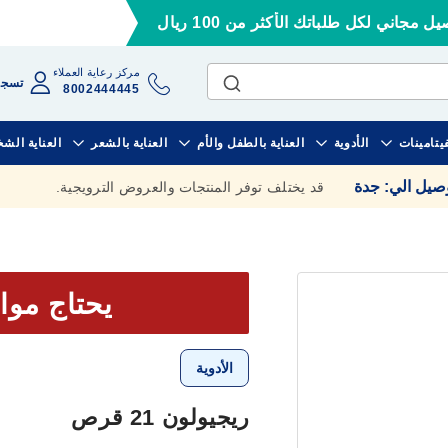
ل مجاني لكل طلباتك الأكثر من 100 ريال
مركز رعاية العملاء
تسجي
8002444445
فيتامينات
الأدوية
العناية بالطفل والأم
العناية بالشعر
العناية الش
وصيل الي
:
جدة
قد يختلف توفر المنتجات والعروض الترويجية.
يحتاج موا
الأدوية
ريجيولون 21 قرص