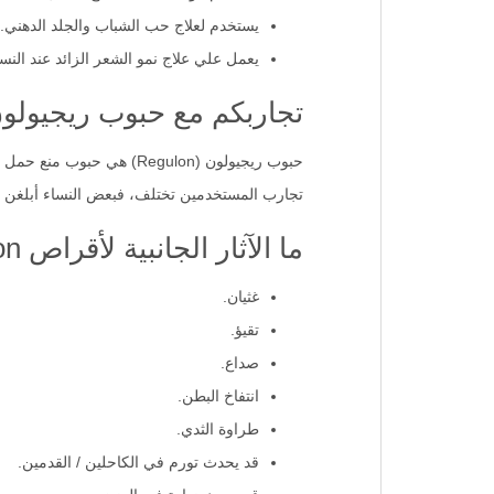
يستخدم لعلاج حب الشباب والجلد الدهني.
يعمل علي علاج نمو الشعر الزائد عند النسا
تجاربكم مع حبوب ريجيولو
حبوب ريجيولون (Regulon) هي حبوب منع حمل مركبة تحتوي على إيثينيل إستراديول وديزوغيستريل، وتستخدم لمنع الحمل وتنظيم الدورة الشهرية.
تجارب المستخدمين تختلف، فبعض النساء أبلغن عن ا
ما الآثار الجانبية لأقراص Regulon?
غثيان.
تقيؤ.
صداع.
انتفاخ البطن.
طراوة الثدي.
قد يحدث تورم في الكاحلين / القدمين.