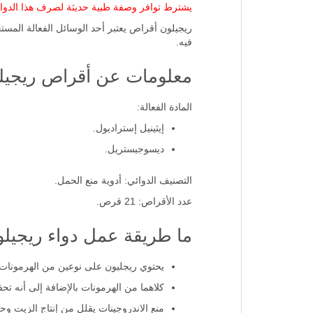
يشترط توافر وصفة طبية حديثة لصرف هذا الدوا
ريجيلون أقراص يعتبر أحد الوسائل الفعالة المستخ
فيه.
معلومات عن أقراص ريجيل
المادة الفعالة:
إيثينيل إستراديول.
ديسوجيستريل.
التصنيف الدوائي: أدوية منع الحمل.
عدد الأقراص: 21 قرص.
ما طريقة عمل دواء ريجيل
يحتوي ريجليون على نوعين من الهرمونات،
كلاهما من الهرمونات بالإضافة إلى أنه تحف
منع الاندروجينات يقلل من إنتاج الزيت و