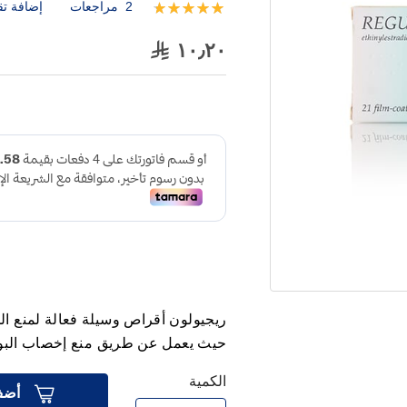
2
مراجعات
إضافة تق
تقييم:
100
100
% of
١٠٫٢٠
ريجيولون أقراص وسيلة فعالة لمنع ا
حيث يعمل عن طريق منع إخصاب البو
الكمية
أضف