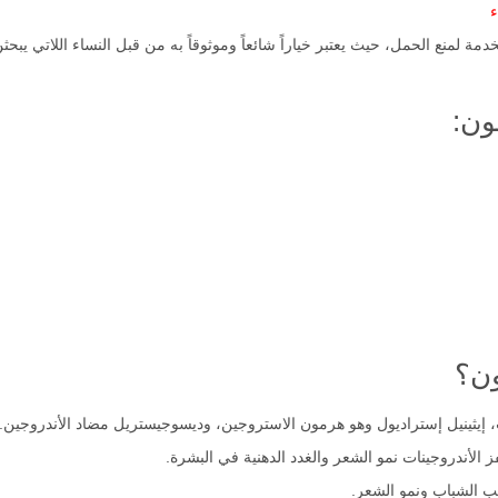
ء
دمة لمنع الحمل، حيث يعتبر خياراً شائعاً وموثوقاً به من قبل النساء اللاتي يب
ون:
ون؟
 إيثينيل إستراديول وهو هرمون الاستروجين، وديسوجيستريل مضاد الأندروجين.
ز الأندروجينات نمو الشعر والغدد الدهنية في البشرة.
حب الشباب ونمو الشعر.