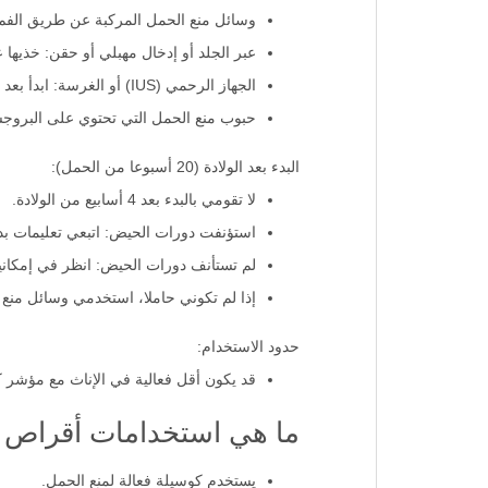
وسائل منع الحمل المركبة عن طريق الفم (COC): ابدأ عندما تبدأ مجموعة جديدة من موانع الحمل الفم
عبر الجلد أو إدخال مهبلي أو حقن: خذيها عن
الجهاز الرحمي (IUS) أو الغرسة: ابدأ بعد الإزالة.
حبوب منع الحمل التي تحتوي على البروجس
البدء بعد الولادة (20 أسبوعا من الحمل):
لا تقومي بالبدء بعد 4 أسابيع من الولادة.
استؤنفت دورات الحيض: اتبعي تعليمات بدء
لم تستأنف دورات الحيض: انظر في إمكانية
إذا لم تكوني حاملا، استخدمي وسائل منع الحمل غير ال
حدود الاستخدام:
قد يكون أقل فعالية في الإناث مع مؤشر كتلة الجسم (BMI) ≥30 كجم / م 2؛ قد يترافق انخفاض الفعال
ما هي استخدامات أقراص 
يستخدم كوسيلة فعالة لمنع الحمل.